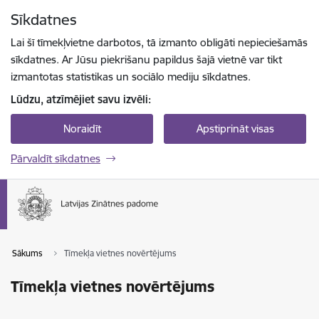
Pāriet uz lapas saturu
Sīkdatnes
Spied
lai meklētu
Enter
Lai šī tīmekļvietne darbotos, tā izmanto obligāti nepieciešamās
sīkdatnes. Ar Jūsu piekrišanu papildus šajā vietnē var tikt
izmantotas statistikas un sociālo mediju sīkdatnes.
Lūdzu, atzīmējiet savu izvēli:
Noraidīt
Apstiprināt visas
Pārvaldīt sīkdatnes
Sākums
Tīmekļa vietnes novērtējums
Tīmekļa vietnes novērtējums