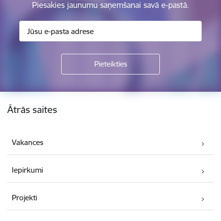
Piesakies jaunumu saņemšanai savā e-pastā.
Kājene
Ātrās saites
Vakances
Iepirkumi
Projekti