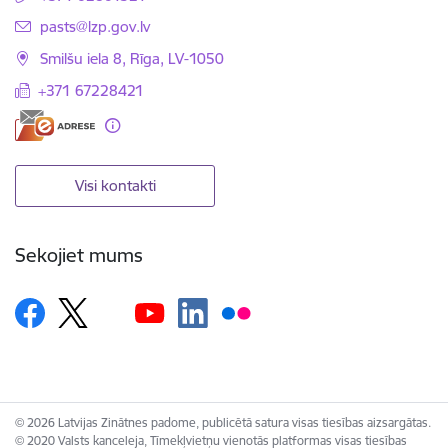
E-pasts:
pasts@lzp.gov.lv
Smilšu iela 8, Rīga, LV-1050
+371 67228421
Visi kontakti
Sekojiet mums
© 2026 Latvijas Zinātnes padome, publicētā satura visas tiesības aizsargātas.
© 2020 Valsts kanceleja, Tīmekļvietņu vienotās platformas visas tiesības