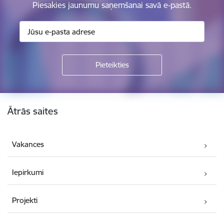
Piesakies jaunumu saņemšanai savā e-pastā.
Kājene
Ātrās saites
Vakances
Iepirkumi
Projekti