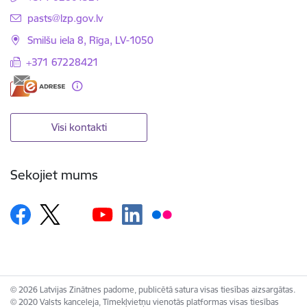
E-pasts:
pasts@lzp.gov.lv
Smilšu iela 8, Rīga, LV-1050
+371 67228421
Visi kontakti
Sekojiet mums
© 2026 Latvijas Zinātnes padome, publicētā satura visas tiesības aizsargātas.
© 2020 Valsts kanceleja, Tīmekļvietņu vienotās platformas visas tiesības