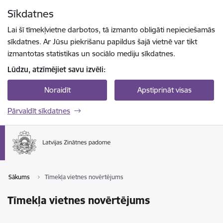
Pāriet uz lapas saturu
Sīkdatnes
Spied
lai meklētu
Enter
Lai šī tīmekļvietne darbotos, tā izmanto obligāti nepieciešamās
sīkdatnes. Ar Jūsu piekrišanu papildus šajā vietnē var tikt
izmantotas statistikas un sociālo mediju sīkdatnes.
Lūdzu, atzīmējiet savu izvēli:
Noraidīt
Apstiprināt visas
Pārvaldīt sīkdatnes
Sākums
Tīmekļa vietnes novērtējums
Tīmekļa vietnes novērtējums