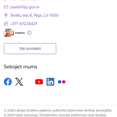
E-pasts:
pasts@lzp.gov.lv
Smilšu iela 8, Rīga, LV-1050
+371 67228421
Visi kontakti
Sekojiet mums
© 2026 Latvijas Zinātnes padome, publicētā satura visas tiesības aizsargātas.
© 2020 Valsts kanceleja, Tīmekļvietņu vienotās platformas visas tiesības