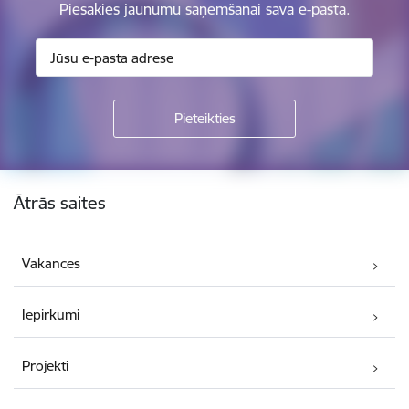
Piesakies jaunumu saņemšanai savā e-pastā.
Kājene
Ātrās saites
Vakances
Iepirkumi
Projekti