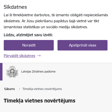
Pāriet uz lapas saturu
Sīkdatnes
Spied
lai meklētu
Enter
Lai šī tīmekļvietne darbotos, tā izmanto obligāti nepieciešamās
sīkdatnes. Ar Jūsu piekrišanu papildus šajā vietnē var tikt
izmantotas statistikas un sociālo mediju sīkdatnes.
Lūdzu, atzīmējiet savu izvēli:
Noraidīt
Apstiprināt visas
Pārvaldīt sīkdatnes
Sākums
Tīmekļa vietnes novērtējums
Tīmekļa vietnes novērtējums