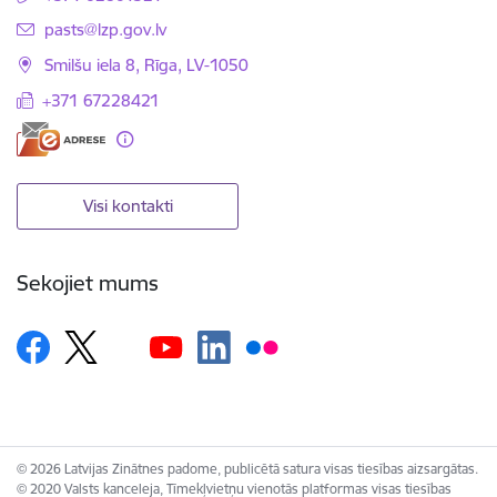
E-pasts:
pasts@lzp.gov.lv
Smilšu iela 8, Rīga, LV-1050
+371 67228421
Visi kontakti
Sekojiet mums
© 2026 Latvijas Zinātnes padome, publicētā satura visas tiesības aizsargātas.
© 2020 Valsts kanceleja, Tīmekļvietņu vienotās platformas visas tiesības