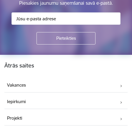
Piesakies jaunumu saņemšanai savā e-pastā.
Kājene
Ātrās saites
Vakances
Iepirkumi
Projekti