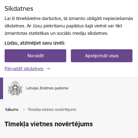
Pāriet uz lapas saturu
Sīkdatnes
Spied
lai meklētu
Enter
Lai šī tīmekļvietne darbotos, tā izmanto obligāti nepieciešamās
sīkdatnes. Ar Jūsu piekrišanu papildus šajā vietnē var tikt
izmantotas statistikas un sociālo mediju sīkdatnes.
Lūdzu, atzīmējiet savu izvēli:
Noraidīt
Apstiprināt visas
Pārvaldīt sīkdatnes
Sākums
Tīmekļa vietnes novērtējums
Tīmekļa vietnes novērtējums