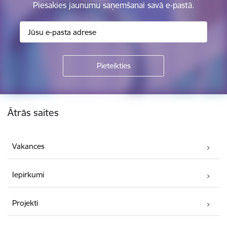
Piesakies jaunumu saņemšanai savā e-pastā.
Kājene
Ātrās saites
Vakances
Iepirkumi
Projekti