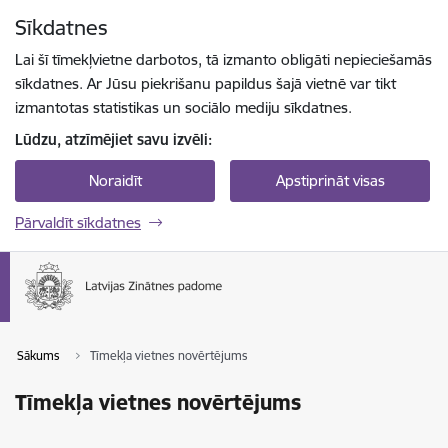
Pāriet uz lapas saturu
Sīkdatnes
Spied
lai meklētu
Enter
Lai šī tīmekļvietne darbotos, tā izmanto obligāti nepieciešamās
sīkdatnes. Ar Jūsu piekrišanu papildus šajā vietnē var tikt
izmantotas statistikas un sociālo mediju sīkdatnes.
Lūdzu, atzīmējiet savu izvēli:
Noraidīt
Apstiprināt visas
Pārvaldīt sīkdatnes
Sākums
Tīmekļa vietnes novērtējums
Tīmekļa vietnes novērtējums