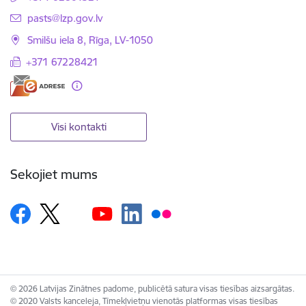
E-pasts:
pasts@lzp.gov.lv
Smilšu iela 8, Rīga, LV-1050
+371 67228421
Visi kontakti
Sekojiet mums
© 2026 Latvijas Zinātnes padome, publicētā satura visas tiesības aizsargātas.
© 2020 Valsts kanceleja, Tīmekļvietņu vienotās platformas visas tiesības