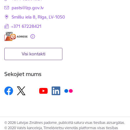
E-pasts:
pasts@lzp.gov.lv
Smilšu iela 8, Rīga, LV-1050
+371 67228421
Visi kontakti
Sekojiet mums
© 2026 Latvijas Zinātnes padome, publicētā satura visas tiesības aizsargātas.
© 2020 Valsts kanceleja, Tīmekļvietņu vienotās platformas visas tiesības