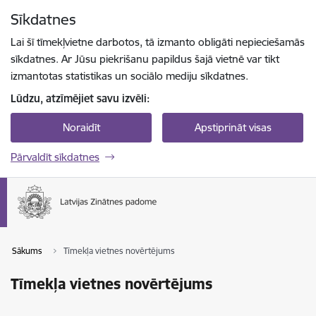
Pāriet uz lapas saturu
Sīkdatnes
Spied
lai meklētu
Enter
Lai šī tīmekļvietne darbotos, tā izmanto obligāti nepieciešamās
sīkdatnes. Ar Jūsu piekrišanu papildus šajā vietnē var tikt
izmantotas statistikas un sociālo mediju sīkdatnes.
Lūdzu, atzīmējiet savu izvēli:
Noraidīt
Apstiprināt visas
Pārvaldīt sīkdatnes
Sākums
Tīmekļa vietnes novērtējums
Tīmekļa vietnes novērtējums