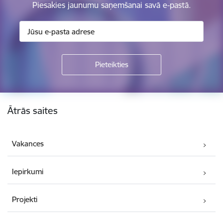
Piesakies jaunumu saņemšanai savā e-pastā.
Kājene
Ātrās saites
Vakances
Iepirkumi
Projekti