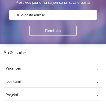
Piesakies jaunumu saņemšanai savā e-pastā.
Kājene
Ātrās saites
Vakances
Iepirkumi
Projekti