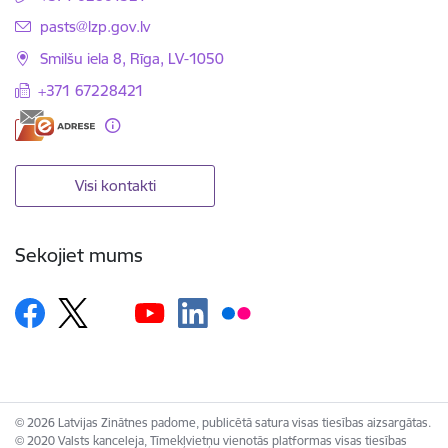
E-pasts:
pasts@lzp.gov.lv
Smilšu iela 8, Rīga, LV-1050
+371 67228421
Visi kontakti
Sekojiet mums
© 2026 Latvijas Zinātnes padome, publicētā satura visas tiesības aizsargātas.
© 2020 Valsts kanceleja, Tīmekļvietņu vienotās platformas visas tiesības