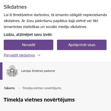
Pāriet uz lapas saturu
Sīkdatnes
Spied
lai meklētu
Enter
Lai šī tīmekļvietne darbotos, tā izmanto obligāti nepieciešamās
sīkdatnes. Ar Jūsu piekrišanu papildus šajā vietnē var tikt
izmantotas statistikas un sociālo mediju sīkdatnes.
Lūdzu, atzīmējiet savu izvēli:
Noraidīt
Apstiprināt visas
Pārvaldīt sīkdatnes
Sākums
Tīmekļa vietnes novērtējums
Tīmekļa vietnes novērtējums