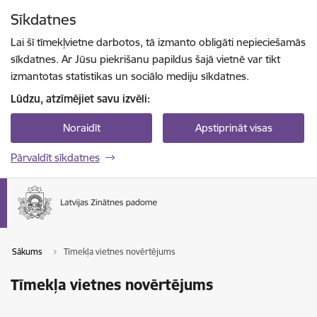
Pāriet uz lapas saturu
Sīkdatnes
Spied
lai meklētu
Enter
Lai šī tīmekļvietne darbotos, tā izmanto obligāti nepieciešamās
sīkdatnes. Ar Jūsu piekrišanu papildus šajā vietnē var tikt
izmantotas statistikas un sociālo mediju sīkdatnes.
Lūdzu, atzīmējiet savu izvēli:
Noraidīt
Apstiprināt visas
Pārvaldīt sīkdatnes
Sākums
Tīmekļa vietnes novērtējums
Tīmekļa vietnes novērtējums