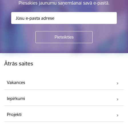
Piesakies jaunumu saņemšanai savā e-pastā.
Kājene
Ātrās saites
Vakances
Iepirkumi
Projekti