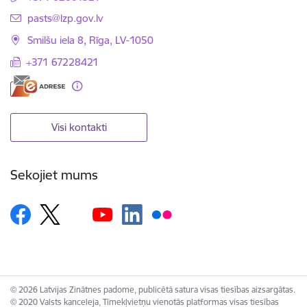
E-pasts:
pasts@lzp.gov.lv
Smilšu iela 8, Rīga, LV-1050
+371 67228421
Visi kontakti
Sekojiet mums
© 2026 Latvijas Zinātnes padome, publicētā satura visas tiesības aizsargātas.
© 2020 Valsts kanceleja, Tīmekļvietņu vienotās platformas visas tiesības