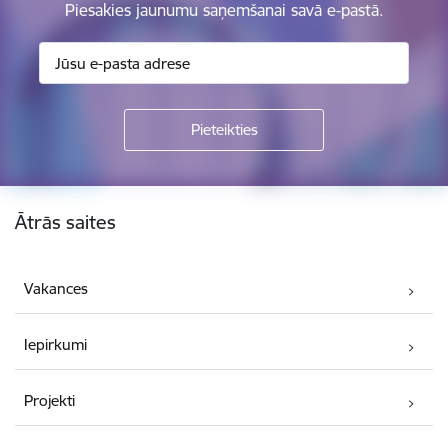
Piesakies jaunumu saņemšanai savā e-pastā.
Kājene
Ātrās saites
Vakances
Iepirkumi
Projekti