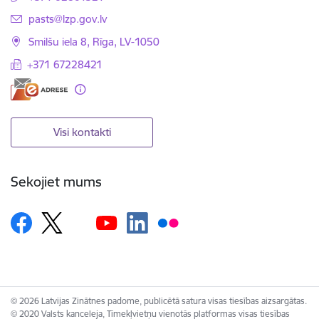
E-pasts:
pasts@lzp.gov.lv
Smilšu iela 8, Rīga, LV-1050
+371 67228421
Visi kontakti
Sekojiet mums
© 2026 Latvijas Zinātnes padome, publicētā satura visas tiesības aizsargātas.
© 2020 Valsts kanceleja, Tīmekļvietņu vienotās platformas visas tiesības