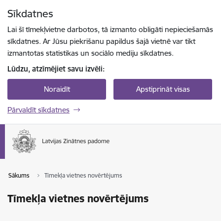
Pāriet uz lapas saturu
Sīkdatnes
Spied
lai meklētu
Enter
Lai šī tīmekļvietne darbotos, tā izmanto obligāti nepieciešamās
sīkdatnes. Ar Jūsu piekrišanu papildus šajā vietnē var tikt
izmantotas statistikas un sociālo mediju sīkdatnes.
Lūdzu, atzīmējiet savu izvēli:
Noraidīt
Apstiprināt visas
Pārvaldīt sīkdatnes
Sākums
Tīmekļa vietnes novērtējums
Tīmekļa vietnes novērtējums