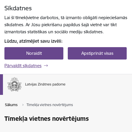
Pāriet uz lapas saturu
Sīkdatnes
Spied
lai meklētu
Enter
Lai šī tīmekļvietne darbotos, tā izmanto obligāti nepieciešamās
sīkdatnes. Ar Jūsu piekrišanu papildus šajā vietnē var tikt
izmantotas statistikas un sociālo mediju sīkdatnes.
Lūdzu, atzīmējiet savu izvēli:
Noraidīt
Apstiprināt visas
Pārvaldīt sīkdatnes
Sākums
Tīmekļa vietnes novērtējums
Tīmekļa vietnes novērtējums