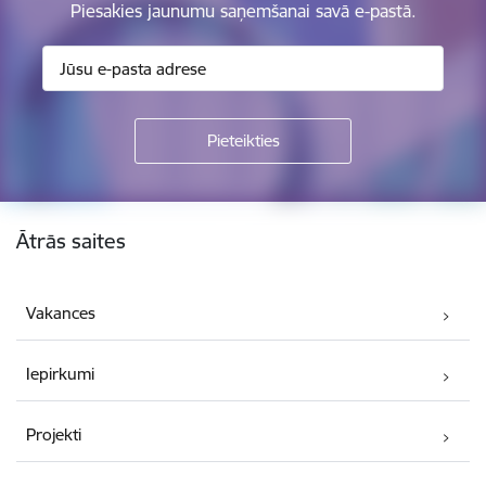
Piesakies jaunumu saņemšanai savā e-pastā.
Kājene
Ātrās saites
Vakances
Iepirkumi
Projekti