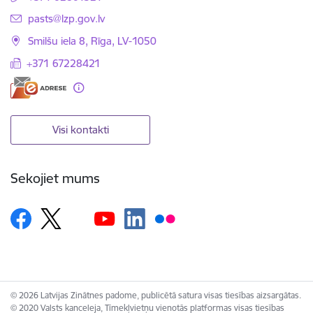
E-pasts:
pasts@lzp.gov.lv
Smilšu iela 8, Rīga, LV-1050
+371 67228421
Visi kontakti
Sekojiet mums
© 2026 Latvijas Zinātnes padome, publicētā satura visas tiesības aizsargātas.
© 2020 Valsts kanceleja, Tīmekļvietņu vienotās platformas visas tiesības