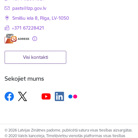
E-pasts:
pasts@lzp.gov.lv
Smilšu iela 8, Rīga, LV-1050
+371 67228421
Visi kontakti
Sekojiet mums
© 2026 Latvijas Zinātnes padome, publicētā satura visas tiesības aizsargātas.
© 2020 Valsts kanceleja, Tīmekļvietņu vienotās platformas visas tiesības