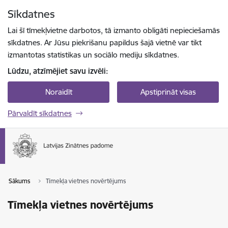
Pāriet uz lapas saturu
Sīkdatnes
Spied
lai meklētu
Enter
Lai šī tīmekļvietne darbotos, tā izmanto obligāti nepieciešamās
sīkdatnes. Ar Jūsu piekrišanu papildus šajā vietnē var tikt
izmantotas statistikas un sociālo mediju sīkdatnes.
Lūdzu, atzīmējiet savu izvēli:
Noraidīt
Apstiprināt visas
Pārvaldīt sīkdatnes
Sākums
Tīmekļa vietnes novērtējums
Tīmekļa vietnes novērtējums