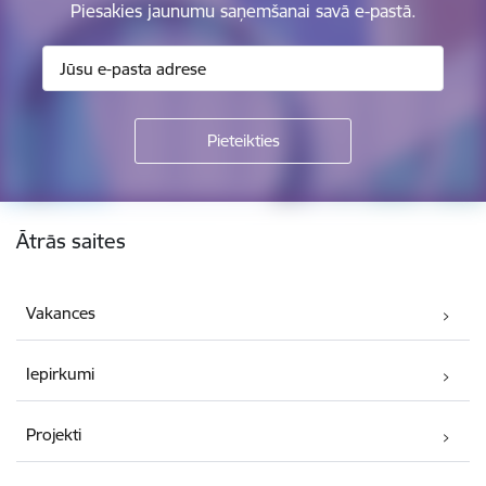
Piesakies jaunumu saņemšanai savā e-pastā.
Kājene
Ātrās saites
Vakances
Iepirkumi
Projekti