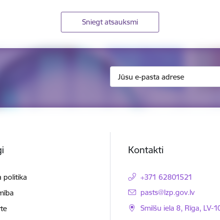
Sniegt atsauksmi
i
Kontakti
 politika
+371 62801521
E-pasts:
pasts@lzp.gov.lv
mība
Smilšu iela 8, Rīga, LV-
te