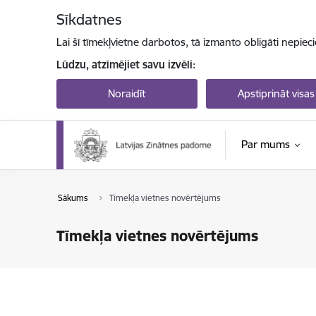
Pāriet uz lapas saturu
Sīkdatnes
Lai šī tīmekļvietne darbotos, tā izmanto obligāti nepiec
Lūdzu, atzīmējiet savu izvēli:
Noraidīt
Apstiprināt visas
Par mums
Sākums
Tīmekļa vietnes novērtējums
Tīmekļa vietnes novērtējums