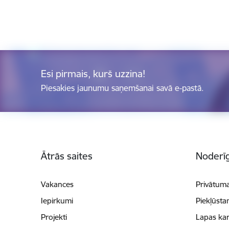
Esi pirmais, kurš uzzina!
Piesakies jaunumu saņemšanai savā e-pastā.
Kājene
Ātrās saites
Noderīg
Vakances
Privātuma
Iepirkumi
Piekļūsta
Projekti
Lapas kar