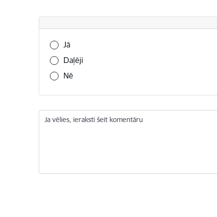
Vai šī informācija bija noderīga?
Jā
Daļēji
Nē
Ja vēlies, ieraksti šeit komentāru