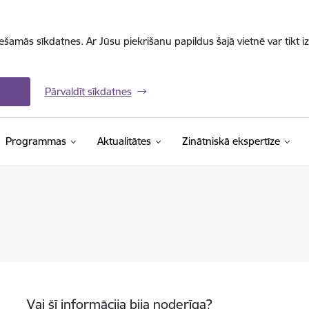
iešamās sīkdatnes. Ar Jūsu piekrišanu papildus šajā vietnē var tikt i
Pārvaldīt sīkdatnes
Programmas
Aktualitātes
Zinātniskā ekspertīze
Vai šī informācija bija noderīga?