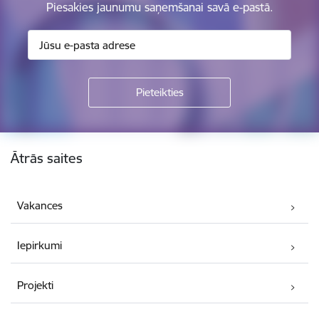
Piesakies jaunumu saņemšanai savā e-pastā.
Kājene
Ātrās saites
Vakances
Iepirkumi
Projekti