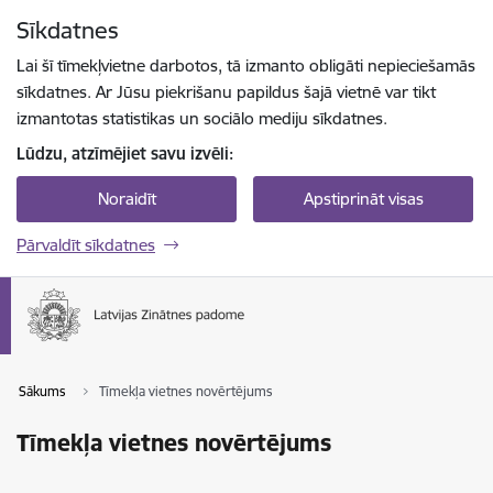
Pāriet uz lapas saturu
Sīkdatnes
Spied
lai meklētu
Enter
Lai šī tīmekļvietne darbotos, tā izmanto obligāti nepieciešamās
sīkdatnes. Ar Jūsu piekrišanu papildus šajā vietnē var tikt
izmantotas statistikas un sociālo mediju sīkdatnes.
Lūdzu, atzīmējiet savu izvēli:
Noraidīt
Apstiprināt visas
Pārvaldīt sīkdatnes
Sākums
Tīmekļa vietnes novērtējums
Tīmekļa vietnes novērtējums