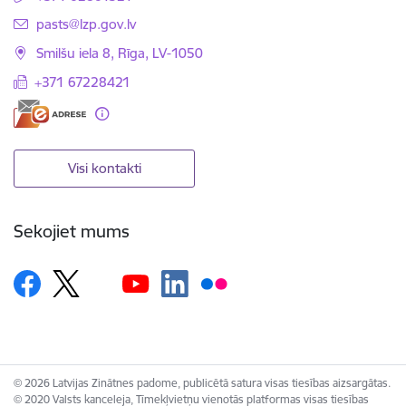
E-pasts:
pasts@lzp.gov.lv
Smilšu iela 8, Rīga, LV-1050
+371 67228421
Visi kontakti
Sekojiet mums
© 2026 Latvijas Zinātnes padome, publicētā satura visas tiesības aizsargātas.
© 2020 Valsts kanceleja, Tīmekļvietņu vienotās platformas visas tiesības