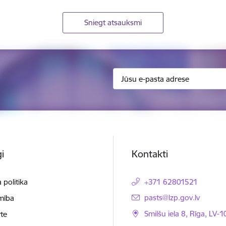
Sniegt atsauksmi
i
Kontakti
 politika
+371 62801521
E-pasts:
pasts@lzp.gov.lv
mība
Smilšu iela 8, Rīga, LV-
te