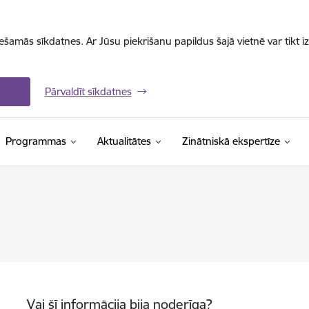
iešamās sīkdatnes. Ar Jūsu piekrišanu papildus šajā vietnē var tikt i
Pārvaldīt sīkdatnes
Programmas
Aktualitātes
Zinātniskā ekspertīze
Vai šī informācija bija noderīga?