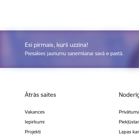
Esi pirmais, kurš uzzina!
Piesakies jaunumu saņemšanai savā e-pastā.
Kājene
Ātrās saites
Noderīg
Vakances
Privātuma
Iepirkumi
Piekļūsta
Projekti
Lapas kar