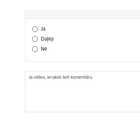
Vai šī informācija bija noderīga?
Jā
Daļēji
Nē
Ja vēlies, ieraksti šeit komentāru