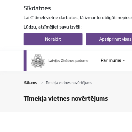
Pāriet uz lapas saturu
Sīkdatnes
Lai šī tīmekļvietne darbotos, tā izmanto obligāti nepiec
Lūdzu, atzīmējiet savu izvēli:
Noraidīt
Apstiprināt visas
Par mums
Sākums
Tīmekļa vietnes novērtējums
Tīmekļa vietnes novērtējums