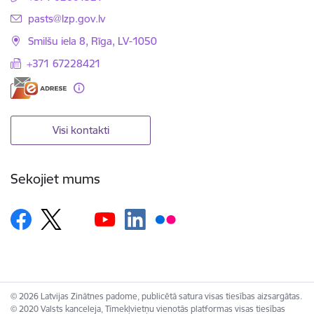
E-pasts:
pasts@lzp.gov.lv
Smilšu iela 8, Rīga, LV-1050
+371 67228421
Visi kontakti
Sekojiet mums
© 2026 Latvijas Zinātnes padome, publicētā satura visas tiesības aizsargātas.
© 2020 Valsts kanceleja, Tīmekļvietņu vienotās platformas visas tiesības