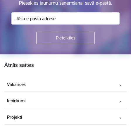
Piesakies jaunumu saņemšanai savā e-pastā.
Kājene
Ātrās saites
Vakances
Iepirkumi
Projekti