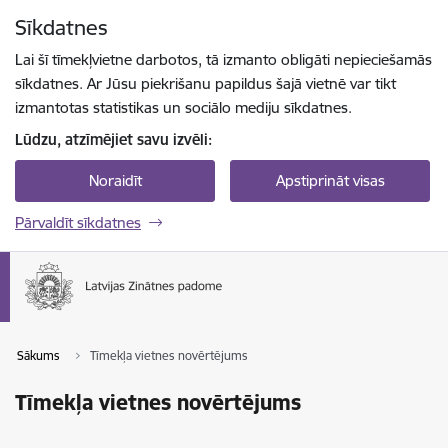
Pāriet uz lapas saturu
Sīkdatnes
Spied
lai meklētu
Enter
Lai šī tīmekļvietne darbotos, tā izmanto obligāti nepieciešamās
sīkdatnes. Ar Jūsu piekrišanu papildus šajā vietnē var tikt
izmantotas statistikas un sociālo mediju sīkdatnes.
Lūdzu, atzīmējiet savu izvēli:
Noraidīt
Apstiprināt visas
Pārvaldīt sīkdatnes
Sākums
Tīmekļa vietnes novērtējums
Tīmekļa vietnes novērtējums