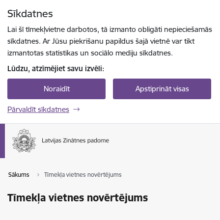
Pāriet uz lapas saturu
Sīkdatnes
Spied
lai meklētu
Enter
Lai šī tīmekļvietne darbotos, tā izmanto obligāti nepieciešamās
sīkdatnes. Ar Jūsu piekrišanu papildus šajā vietnē var tikt
izmantotas statistikas un sociālo mediju sīkdatnes.
Lūdzu, atzīmējiet savu izvēli:
Noraidīt
Apstiprināt visas
Pārvaldīt sīkdatnes
Sākums
Tīmekļa vietnes novērtējums
Tīmekļa vietnes novērtējums