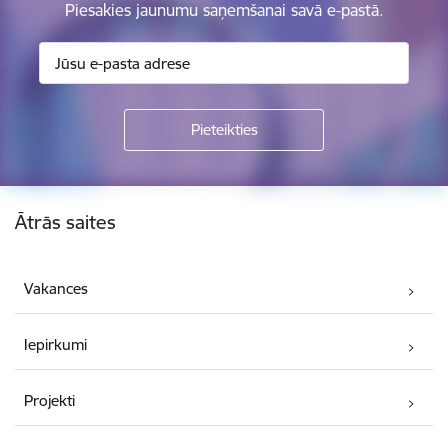
Piesakies jaunumu saņemšanai savā e-pastā.
Kājene
Ātrās saites
Vakances
Iepirkumi
Projekti