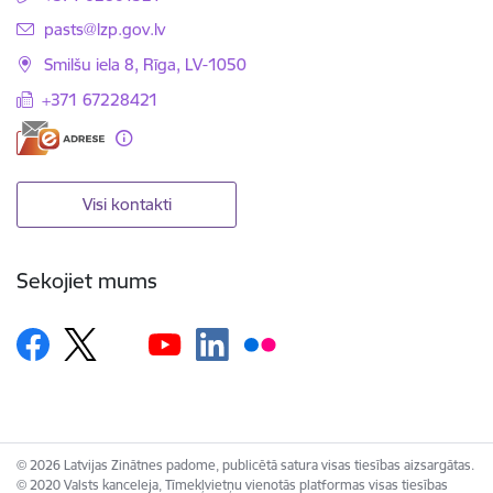
E-pasts:
pasts@lzp.gov.lv
Smilšu iela 8, Rīga, LV-1050
+371 67228421
Visi kontakti
Sekojiet mums
© 2026 Latvijas Zinātnes padome, publicētā satura visas tiesības aizsargātas.
© 2020 Valsts kanceleja, Tīmekļvietņu vienotās platformas visas tiesības