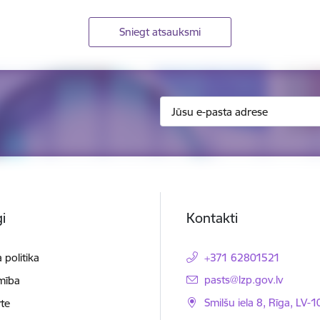
Sniegt atsauksmi
i
Kontakti
 politika
+371 62801521
E-pasts:
pasts@lzp.gov.lv
mība
Smilšu iela 8, Rīga, LV-
te