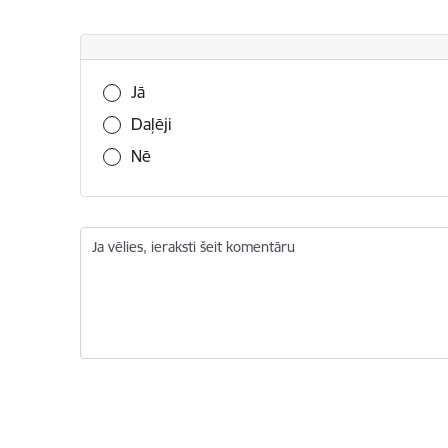
Vai šī informācija bija noderīga?
Jā
Daļēji
Nē
Ja vēlies, ieraksti šeit komentāru