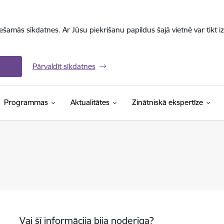
iešamās sīkdatnes. Ar Jūsu piekrišanu papildus šajā vietnē var tikt i
Pārvaldīt sīkdatnes
Programmas
Aktualitātes
Zinātniskā ekspertīze
Vai šī informācija bija noderīga?