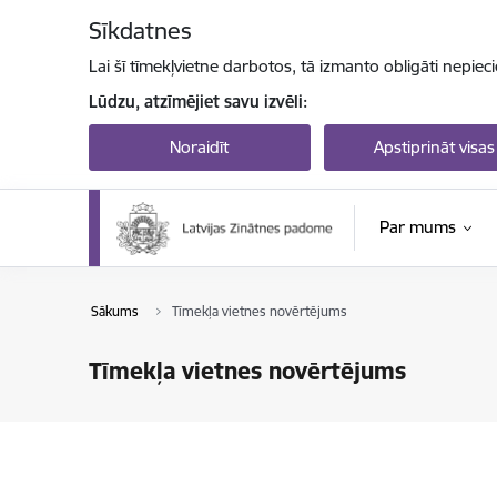
Pāriet uz lapas saturu
Sīkdatnes
Lai šī tīmekļvietne darbotos, tā izmanto obligāti nepiec
Lūdzu, atzīmējiet savu izvēli:
Noraidīt
Apstiprināt visas
Par mums
Sākums
Tīmekļa vietnes novērtējums
Tīmekļa vietnes novērtējums