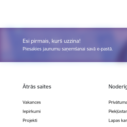
Esi pirmais, kurš uzzina!
Piesakies jaunumu saņemšanai savā e-pastā.
Kājene
Ātrās saites
Noderīg
Vakances
Privātuma
Iepirkumi
Piekļūsta
Projekti
Lapas kar