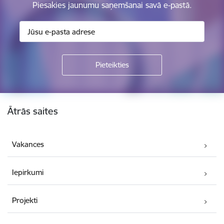
Piesakies jaunumu saņemšanai savā e-pastā.
Kājene
Ātrās saites
Vakances
Iepirkumi
Projekti