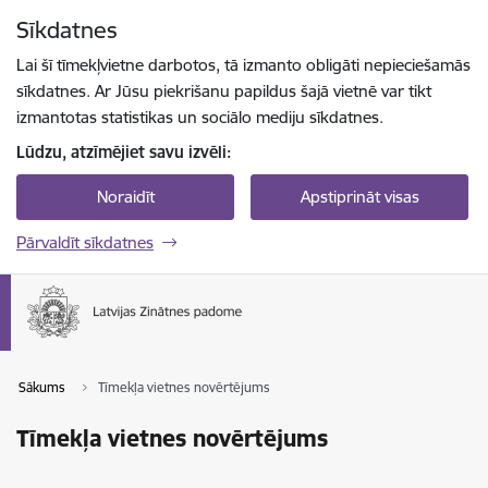
Pāriet uz lapas saturu
Sīkdatnes
Spied
lai meklētu
Enter
Lai šī tīmekļvietne darbotos, tā izmanto obligāti nepieciešamās
sīkdatnes. Ar Jūsu piekrišanu papildus šajā vietnē var tikt
izmantotas statistikas un sociālo mediju sīkdatnes.
Lūdzu, atzīmējiet savu izvēli:
Noraidīt
Apstiprināt visas
Pārvaldīt sīkdatnes
Sākums
Tīmekļa vietnes novērtējums
Tīmekļa vietnes novērtējums