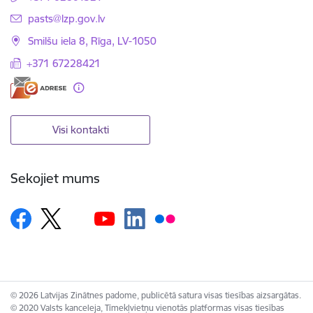
E-pasts:
pasts@lzp.gov.lv
Smilšu iela 8, Rīga, LV-1050
+371 67228421
Visi kontakti
Sekojiet mums
© 2026 Latvijas Zinātnes padome, publicētā satura visas tiesības aizsargātas.
© 2020 Valsts kanceleja, Tīmekļvietņu vienotās platformas visas tiesības