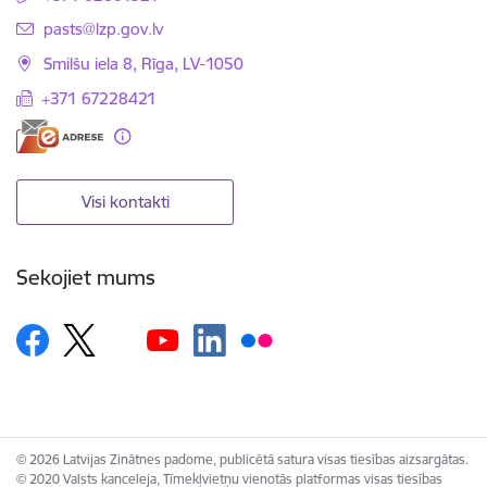
E-pasts:
pasts@lzp.gov.lv
Smilšu iela 8, Rīga, LV-1050
+371 67228421
Visi kontakti
Sekojiet mums
© 2026 Latvijas Zinātnes padome, publicētā satura visas tiesības aizsargātas.
© 2020 Valsts kanceleja, Tīmekļvietņu vienotās platformas visas tiesības