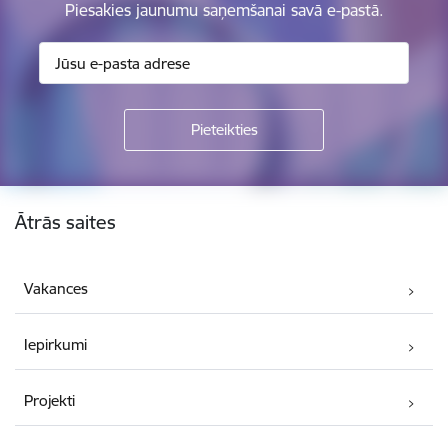
Piesakies jaunumu saņemšanai savā e-pastā.
Kājene
Ātrās saites
Vakances
Iepirkumi
Projekti