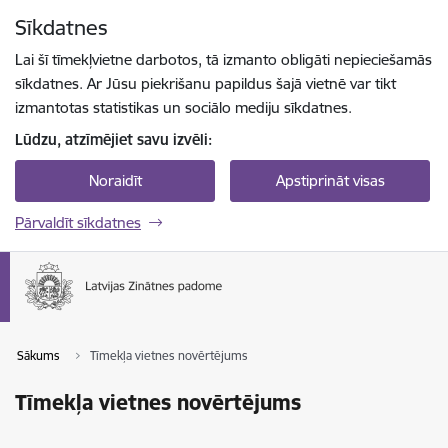
Pāriet uz lapas saturu
Sīkdatnes
Spied
lai meklētu
Enter
Lai šī tīmekļvietne darbotos, tā izmanto obligāti nepieciešamās
sīkdatnes. Ar Jūsu piekrišanu papildus šajā vietnē var tikt
izmantotas statistikas un sociālo mediju sīkdatnes.
Lūdzu, atzīmējiet savu izvēli:
Noraidīt
Apstiprināt visas
Pārvaldīt sīkdatnes
Sākums
Tīmekļa vietnes novērtējums
Tīmekļa vietnes novērtējums