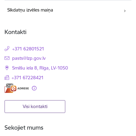
Sīkdatņu izvēles maiņa
Kontakti
+371 62801521
E-pasts:
pasts@lzp.gov.lv
Smilšu iela 8, Rīga, LV-1050
+371 67228421
Visi kontakti
Sekojiet mums