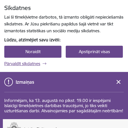
Pāriet uz lapas saturu
Sīkdatnes
Spied
lai meklētu
Enter
Lai šī tīmekļvietne darbotos, tā izmanto obligāti nepieciešamās
sīkdatnes. Ar Jūsu piekrišanu papildus šajā vietnē var tikt
izmantotas statistikas un sociālo mediju sīkdatnes.
Lūdzu, atzīmējiet savu izvēli:
Noraidīt
Apstiprināt visas
Pārvaldīt sīkdatnes
Izmaiņas
Informējam, ka 13. augustā no plkst. 19.00 ir iespējami
īslaicīgi tīmekļvietnes darbības traucējumi, jo tiks veikti
uzturēšanas darbi. Atvainojamies par sagādātajām neērtībām!