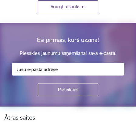
Sniegt atsauksmi
Esi pirmais, kurš uzzina!
Piesakies jaunumu saņemšanai savā e-pastā.
Kājene
Ātrās saites