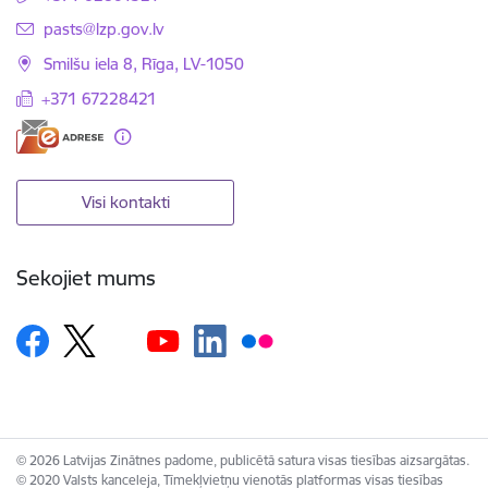
E-pasts:
pasts@lzp.gov.lv
Smilšu iela 8, Rīga, LV-1050
+371 67228421
Visi kontakti
Sekojiet mums
© 2026 Latvijas Zinātnes padome, publicētā satura visas tiesības aizsargātas.
© 2020 Valsts kanceleja, Tīmekļvietņu vienotās platformas visas tiesības