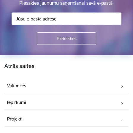
Piesakies jaunumu saņemšanai savā e-pastā.
Kājene
Ātrās saites
Vakances
Iepirkumi
Projekti