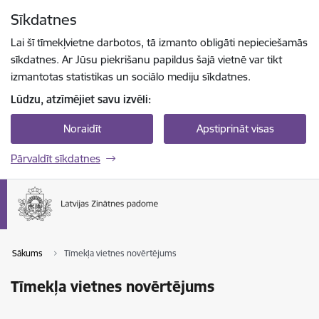
Pāriet uz lapas saturu
Sīkdatnes
Spied
lai meklētu
Enter
Lai šī tīmekļvietne darbotos, tā izmanto obligāti nepieciešamās
sīkdatnes. Ar Jūsu piekrišanu papildus šajā vietnē var tikt
izmantotas statistikas un sociālo mediju sīkdatnes.
Lūdzu, atzīmējiet savu izvēli:
Noraidīt
Apstiprināt visas
Pārvaldīt sīkdatnes
Sākums
Tīmekļa vietnes novērtējums
Tīmekļa vietnes novērtējums