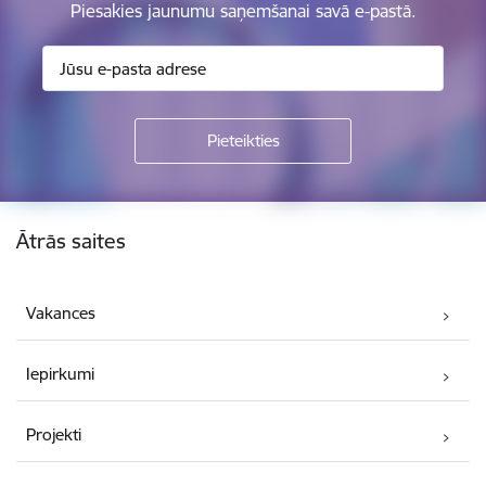
Piesakies jaunumu saņemšanai savā e-pastā.
Kājene
Ātrās saites
Vakances
Iepirkumi
Projekti