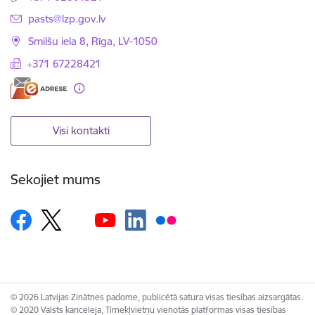
E-pasts:
pasts@lzp.gov.lv
Smilšu iela 8, Rīga, LV-1050
+371 67228421
Visi kontakti
Sekojiet mums
© 2026 Latvijas Zinātnes padome, publicētā satura visas tiesības aizsargātas.
© 2020 Valsts kanceleja, Tīmekļvietņu vienotās platformas visas tiesības