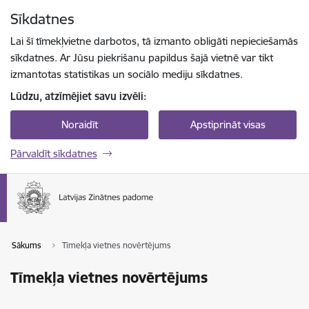
Pāriet uz lapas saturu
Sīkdatnes
Spied
lai meklētu
Enter
Lai šī tīmekļvietne darbotos, tā izmanto obligāti nepieciešamās
sīkdatnes. Ar Jūsu piekrišanu papildus šajā vietnē var tikt
izmantotas statistikas un sociālo mediju sīkdatnes.
Lūdzu, atzīmējiet savu izvēli:
Noraidīt
Apstiprināt visas
Pārvaldīt sīkdatnes
Sākums
Tīmekļa vietnes novērtējums
Tīmekļa vietnes novērtējums