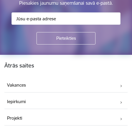
Piesakies jaunumu saņemšanai savā e-pastā.
Kājene
Ātrās saites
Vakances
Iepirkumi
Projekti