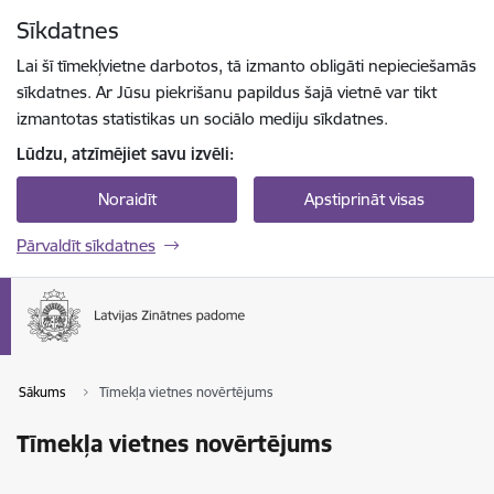
Pāriet uz lapas saturu
Sīkdatnes
Spied
lai meklētu
Enter
Lai šī tīmekļvietne darbotos, tā izmanto obligāti nepieciešamās
sīkdatnes. Ar Jūsu piekrišanu papildus šajā vietnē var tikt
izmantotas statistikas un sociālo mediju sīkdatnes.
Lūdzu, atzīmējiet savu izvēli:
Noraidīt
Apstiprināt visas
Pārvaldīt sīkdatnes
Sākums
Tīmekļa vietnes novērtējums
Tīmekļa vietnes novērtējums