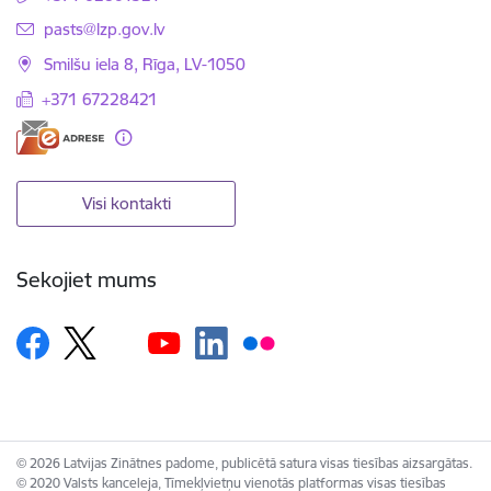
E-pasts:
pasts@lzp.gov.lv
Smilšu iela 8, Rīga, LV-1050
+371 67228421
Visi kontakti
Sekojiet mums
© 2026 Latvijas Zinātnes padome, publicētā satura visas tiesības aizsargātas.
© 2020 Valsts kanceleja, Tīmekļvietņu vienotās platformas visas tiesības