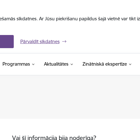
iešamās sīkdatnes. Ar Jūsu piekrišanu papildus šajā vietnē var tikt i
Pārvaldīt sīkdatnes
Programmas
Aktualitātes
Zinātniskā ekspertīze
Vai šī informācija bija noderīga?