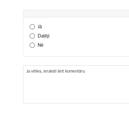
Vai šī informācija bija noderīga?
Jā
Daļēji
Nē
Ja vēlies, ieraksti šeit komentāru