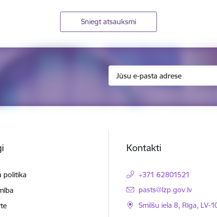
Sniegt atsauksmi
i
Kontakti
 politika
+371 62801521
E-pasts:
pasts@lzp.gov.lv
mība
Smilšu iela 8, Rīga, LV-
te