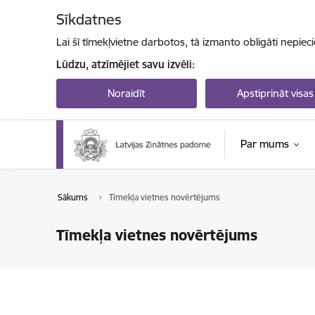
Pāriet uz lapas saturu
Sīkdatnes
Lai šī tīmekļvietne darbotos, tā izmanto obligāti nepiec
Lūdzu, atzīmējiet savu izvēli:
Noraidīt
Apstiprināt visas
Par mums
Sākums
Tīmekļa vietnes novērtējums
Tīmekļa vietnes novērtējums