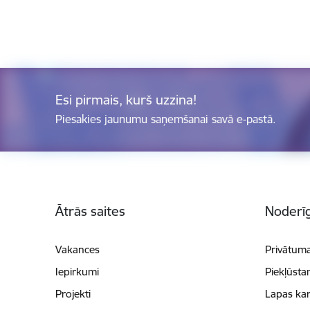
Esi pirmais, kurš uzzina!
Piesakies jaunumu saņemšanai savā e-pastā.
Kājene
Ātrās saites
Noderīg
Vakances
Privātuma
Iepirkumi
Piekļūsta
Projekti
Lapas kar