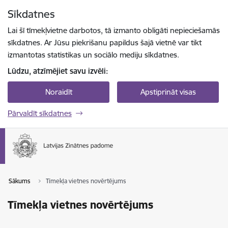
Pāriet uz lapas saturu
Sīkdatnes
Spied
lai meklētu
Enter
Lai šī tīmekļvietne darbotos, tā izmanto obligāti nepieciešamās
sīkdatnes. Ar Jūsu piekrišanu papildus šajā vietnē var tikt
izmantotas statistikas un sociālo mediju sīkdatnes.
Lūdzu, atzīmējiet savu izvēli:
Noraidīt
Apstiprināt visas
Pārvaldīt sīkdatnes
Sākums
Tīmekļa vietnes novērtējums
Tīmekļa vietnes novērtējums