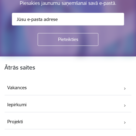
Piesakies jaunumu saņemšanai savā e-pastā.
Kājene
Ātrās saites
Vakances
Iepirkumi
Projekti