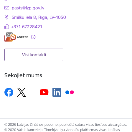
E-pasts:
pasts@lzp.gov.lv
Smilšu iela 8, Rīga, LV-1050
+371 67228421
Visi kontakti
Sekojiet mums
© 2026 Latvijas Zinātnes padome, publicētā satura visas tiesības aizsargātas.
© 2020 Valsts kanceleja, Tīmekļvietņu vienotās platformas visas tiesības