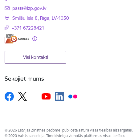
E-pasts:
pasts@lzp.gov.lv
Smilšu iela 8, Rīga, LV-1050
+371 67228421
Visi kontakti
Sekojiet mums
© 2026 Latvijas Zinātnes padome, publicētā satura visas tiesības aizsargātas.
© 2020 Valsts kanceleja, Tīmekļvietņu vienotās platformas visas tiesības