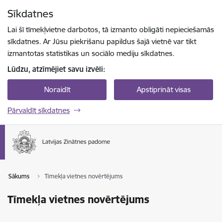
Pāriet uz lapas saturu
Sīkdatnes
Spied
lai meklētu
Enter
Lai šī tīmekļvietne darbotos, tā izmanto obligāti nepieciešamās
sīkdatnes. Ar Jūsu piekrišanu papildus šajā vietnē var tikt
izmantotas statistikas un sociālo mediju sīkdatnes.
Lūdzu, atzīmējiet savu izvēli:
Noraidīt
Apstiprināt visas
Pārvaldīt sīkdatnes
Sākums
Tīmekļa vietnes novērtējums
Tīmekļa vietnes novērtējums