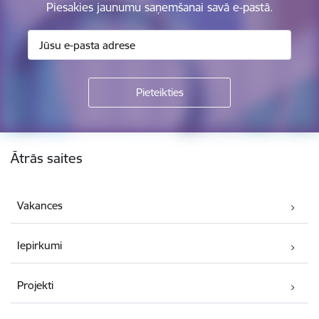
Piesakies jaunumu saņemšanai savā e-pastā.
Kājene
Ātrās saites
Vakances
Iepirkumi
Projekti