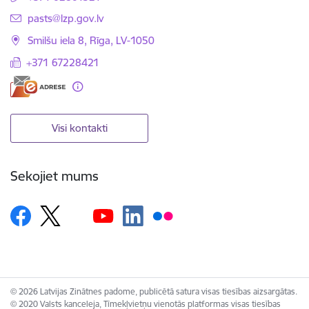
E-pasts:
pasts@lzp.gov.lv
Smilšu iela 8, Rīga, LV-1050
+371 67228421
Visi kontakti
Sekojiet mums
© 2026 Latvijas Zinātnes padome, publicētā satura visas tiesības aizsargātas.
© 2020 Valsts kanceleja, Tīmekļvietņu vienotās platformas visas tiesības