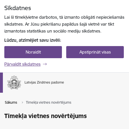
Pāriet uz lapas saturu
Sīkdatnes
Spied
lai meklētu
Enter
Lai šī tīmekļvietne darbotos, tā izmanto obligāti nepieciešamās
sīkdatnes. Ar Jūsu piekrišanu papildus šajā vietnē var tikt
izmantotas statistikas un sociālo mediju sīkdatnes.
Lūdzu, atzīmējiet savu izvēli:
Noraidīt
Apstiprināt visas
Pārvaldīt sīkdatnes
Sākums
Tīmekļa vietnes novērtējums
Tīmekļa vietnes novērtējums