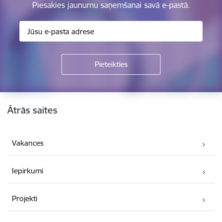
Piesakies jaunumu saņemšanai savā e-pastā.
Kājene
Ātrās saites
Vakances
Iepirkumi
Projekti