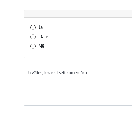
Vai šī informācija bija noderīga?
Jā
Daļēji
Nē
Ja vēlies, ieraksti šeit komentāru