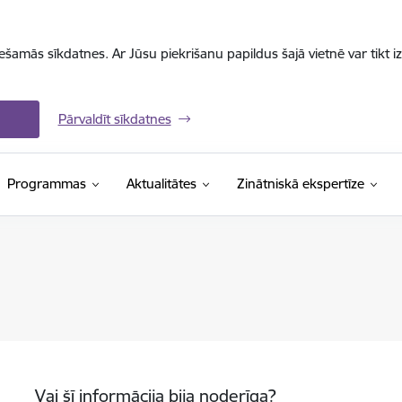
iešamās sīkdatnes. Ar Jūsu piekrišanu papildus šajā vietnē var tikt i
Pārvaldīt sīkdatnes
Programmas
Aktualitātes
Zinātniskā ekspertīze
Vai šī informācija bija noderīga?