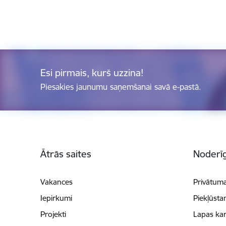
Esi pirmais, kurš uzzina!
Piesakies jaunumu saņemšanai savā e-pastā.
Kājene
Ātrās saites
Noderīg
Vakances
Privātuma
Iepirkumi
Piekļūsta
Projekti
Lapas kar