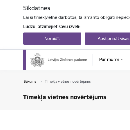
Pāriet uz lapas saturu
Sīkdatnes
Lai šī tīmekļvietne darbotos, tā izmanto obligāti nepiec
Lūdzu, atzīmējiet savu izvēli:
Noraidīt
Apstiprināt visas
Par mums
Sākums
Tīmekļa vietnes novērtējums
Tīmekļa vietnes novērtējums