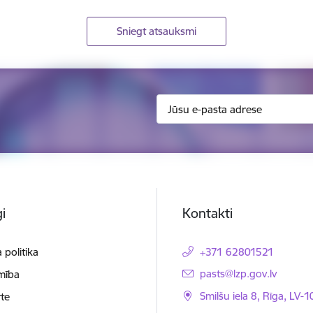
Sniegt atsauksmi
i
Kontakti
 politika
+371 62801521
E-pasts:
pasts@lzp.gov.lv
mība
Smilšu iela 8, Rīga, LV-
te