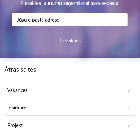
Piesakies jaunumu saņemšanai savā e-pastā.
Kājene
Ātrās saites
Vakances
Iepirkumi
Projekti