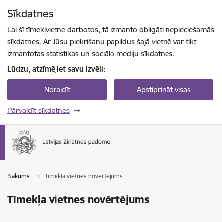
Pāriet uz lapas saturu
Sīkdatnes
Spied
lai meklētu
Enter
Lai šī tīmekļvietne darbotos, tā izmanto obligāti nepieciešamās
sīkdatnes. Ar Jūsu piekrišanu papildus šajā vietnē var tikt
izmantotas statistikas un sociālo mediju sīkdatnes.
Lūdzu, atzīmējiet savu izvēli:
Noraidīt
Apstiprināt visas
Pārvaldīt sīkdatnes
Sākums
Tīmekļa vietnes novērtējums
Tīmekļa vietnes novērtējums