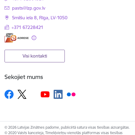
E-pasts:
pasts@lzp.gov.lv
Smilšu iela 8, Rīga, LV-1050
+371 67228421
Visi kontakti
Sekojiet mums
© 2026 Latvijas Zinātnes padome, publicētā satura visas tiesības aizsargātas.
© 2020 Valsts kanceleja, Tīmekļvietņu vienotās platformas visas tiesības