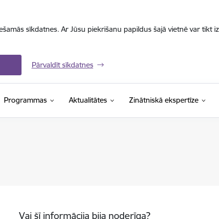
iešamās sīkdatnes. Ar Jūsu piekrišanu papildus šajā vietnē var tikt i
Pārvaldīt sīkdatnes
Programmas
Aktualitātes
Zinātniskā ekspertīze
Vai šī informācija bija noderīga?