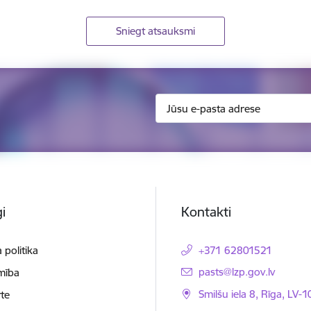
Sniegt atsauksmi
i
Kontakti
 politika
+371 62801521
E-pasts:
pasts@lzp.gov.lv
mība
Smilšu iela 8, Rīga, LV-
te