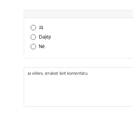
Vai šī informācija bija noderīga?
Jā
Daļēji
Nē
Ja vēlies, ieraksti šeit komentāru