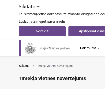
Pāriet uz lapas saturu
Sīkdatnes
Lai šī tīmekļvietne darbotos, tā izmanto obligāti nepiec
Lūdzu, atzīmējiet savu izvēli:
Noraidīt
Apstiprināt visas
Par mums
Sākums
Tīmekļa vietnes novērtējums
Tīmekļa vietnes novērtējums