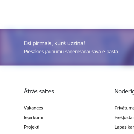
Esi pirmais, kurš uzzina!
Piesakies jaunumu saņemšanai savā e-pastā.
Kājene
Ātrās saites
Noderīg
Vakances
Privātuma
Iepirkumi
Piekļūsta
Projekti
Lapas kar