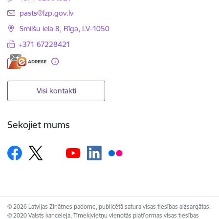
E-pasts:
pasts@lzp.gov.lv
Smilšu iela 8, Rīga, LV-1050
+371 67228421
Visi kontakti
Sekojiet mums
© 2026 Latvijas Zinātnes padome, publicētā satura visas tiesības aizsargātas.
© 2020 Valsts kanceleja, Tīmekļvietņu vienotās platformas visas tiesības