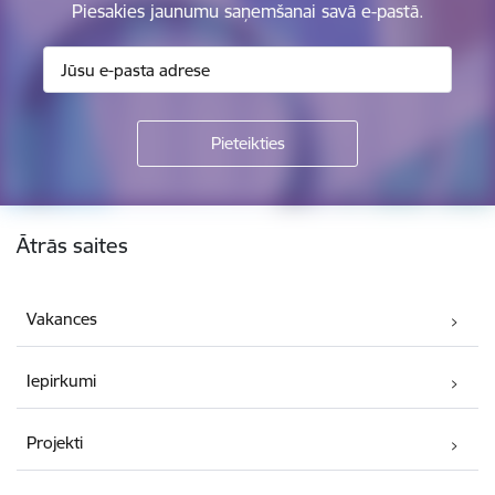
Piesakies jaunumu saņemšanai savā e-pastā.
Kājene
Ātrās saites
Vakances
Iepirkumi
Projekti