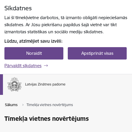
Pāriet uz lapas saturu
Sīkdatnes
Spied
lai meklētu
Enter
Lai šī tīmekļvietne darbotos, tā izmanto obligāti nepieciešamās
sīkdatnes. Ar Jūsu piekrišanu papildus šajā vietnē var tikt
izmantotas statistikas un sociālo mediju sīkdatnes.
Lūdzu, atzīmējiet savu izvēli:
Noraidīt
Apstiprināt visas
Pārvaldīt sīkdatnes
Sākums
Tīmekļa vietnes novērtējums
Tīmekļa vietnes novērtējums