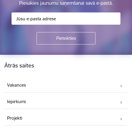
Piesakies jaunumu saņemšanai savā e-pastā.
Kājene
Ātrās saites
Vakances
Iepirkumi
Projekti