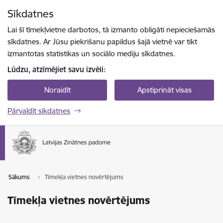
Pāriet uz lapas saturu
Sīkdatnes
Spied
lai meklētu
Enter
Lai šī tīmekļvietne darbotos, tā izmanto obligāti nepieciešamās
sīkdatnes. Ar Jūsu piekrišanu papildus šajā vietnē var tikt
izmantotas statistikas un sociālo mediju sīkdatnes.
Lūdzu, atzīmējiet savu izvēli:
Noraidīt
Apstiprināt visas
Pārvaldīt sīkdatnes
Sākums
Tīmekļa vietnes novērtējums
Tīmekļa vietnes novērtējums