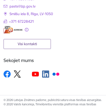
E-pasts:
pasts@lzp.gov.lv
Smilšu iela 8, Rīga, LV-1050
+371 67228421
Visi kontakti
Sekojiet mums
© 2026 Latvijas Zinātnes padome, publicētā satura visas tiesības aizsargātas.
© 2020 Valsts kanceleja, Tīmekļvietņu vienotās platformas visas tiesības