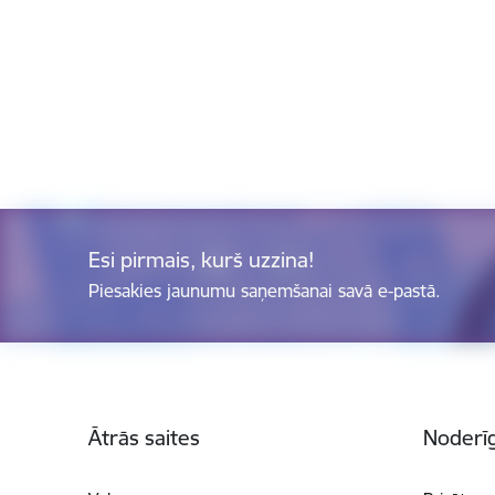
Esi pirmais, kurš uzzina!
Piesakies jaunumu saņemšanai savā e-pastā.
Kājene
Ātrās saites
Noderīg