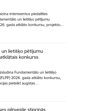
icina interesentus piedalīties
amentālo un lietišķo pētījumu
26. gada atklāto konkursu, projektu…
 un lietišķo pētījumu
tklātais konkurss
izsludina Fundamentālo un lietišķo
(FLPP) 2026. gada atklāto konkursu,
tūcijas pieteikt augstas…
ses pilnveide stiprinās