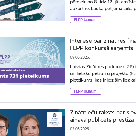
pētnieki no 8. līdz 12. jūlijam ī
apkārtnē. Lauka pētījuma laikā
FLPP Jaunumi
Interese par zinātnes fi
FLPP konkursā saņemts 
09.06.2026.
Latvijas Zinātnes padome (LZP)
un lietišķo pētījumu projektu (
pieteikums, kas ir līdz šim lielā
FLPP Jaunumi
Zinātnieču raksts par sie
ainavā publicēts prestiž
03.06.2026.