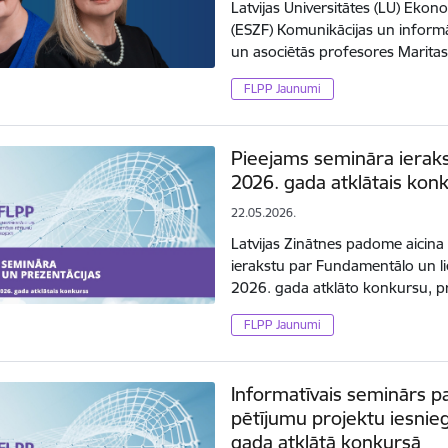
Latvijas Universitātes (LU) Ekon
(ESZF) Komunikācijas un informā
un asociētās profesores Maritas
FLPP Jaunumi
Pieejams semināra ieraks
2026. gada atklātais kon
22.05.2026.
Latvijas Zinātnes padome aicina
ierakstu par Fundamentālo un l
2026. gada atklāto konkursu, p
FLPP Jaunumi
Informatīvais seminārs p
pētījumu projektu iesnie
gada atklātā konkursā