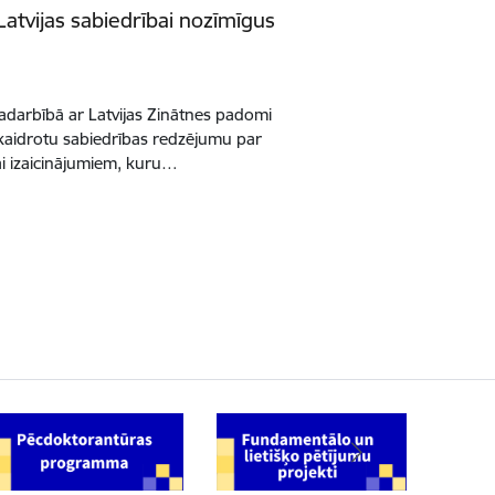
t Latvijas sabiedrībai nozīmīgus
 sadarbībā ar Latvijas Zinātnes padomi
noskaidrotu sabiedrības redzējumu par
ai izaicinājumiem, kuru…