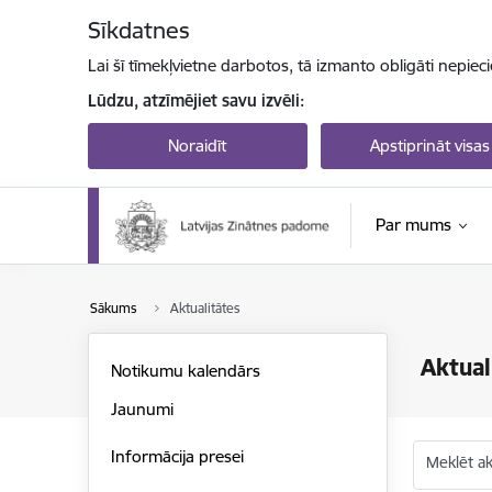
Pāriet uz lapas saturu
Sīkdatnes
Lai šī tīmekļvietne darbotos, tā izmanto obligāti nepiec
Lūdzu, atzīmējiet savu izvēli:
Noraidīt
Apstiprināt visas
Par mums
Sākums
Aktualitātes
Aktual
Notikumu kalendārs
Jaunumi
Informācija presei
Meklēt akt