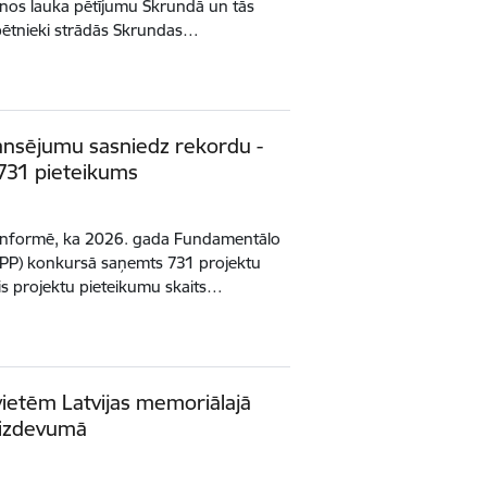
stenos lauka pētījumu Skrundā un tās
 pētnieki strādās Skrundas…
nansējumu sasniedz rekordu -
731 pieteikums
 informē, ka 2026. gada Fundamentālo
FLPP) konkursā saņemts 731 projektu
kais projektu pieteikumu skaits…
vietēm Latvijas memoriālajā
ā izdevumā