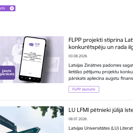
umi
FLPP projekti stiprina Lat
konkurētspēju un rada il
03.08.2026.
Latvijas Zinātnes padomes sag
lietišķo pētījumu projektu konk
pārskats apliecina augstu finan
FLPP Jaunumi
LU LFMI pētnieki jūlijā ī
08.07.2026.
Latvijas Universitātes (LU) Litera