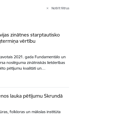
Notīrīt filtrus
vijas zinātnes starptautisko
gtermiņa vērtību
atavotais 2021. gada Fundamentālo un
ursa noslēguma zinātniskās lietderības
sēto pētījumu kvalitāti un…
stenos lauka pētījumu Skrundā
tūras, folkloras un mākslas institūta