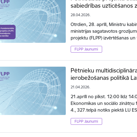
sabiedrības uzticēšanos z
28.04.2026.
Otrdien, 28. aprīlī, Ministru kabi
ministrijas sagatavotos grozīju
projektu (FLPP) izvērtēšanas u
FLPP Jaunumi
Pētnieku multidisciplinār
ierobežošanas politikā Lat
21.04.2026.
21.aprīlī no plkst. 12:00 līdz 14:
Ekonomikas un sociālo zinātņu f
4., 327.telpā notiks piektā LU E
FLPP Jaunumi