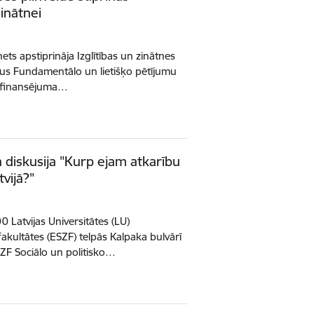
inātnei
nets apstiprināja Izglītības un zinātnes
mus Fundamentālo un lietišķo pētījumu
n finansējuma…
a diskusija "Kurp ejam atkarību
vijā?"
00 Latvijas Universitātes (LU)
akultātes (ESZF) telpās Kalpaka bulvārī
SZF Sociālo un politisko…