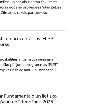
omikas un sociālo zinātņu fakultātes
cijas nodaļas profesores Vitas Zelčes
 Zitmanes raksts par sieviešu…
ts un prezentācijas: FLPP
kurss
 noskatīties informatīvā semināra
ietišķo pētījumu programmas (FLPP)
rojektu iesniegšanu un īstenošanu…
ar Fundamentālo un lietišķo
gšanu un īstenošanu 2026.