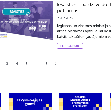
Iesaisties – palīdzi veido
pētījumus
25.02.2026.
Izglītības un zinātnes ministrija
aicina piedalīties aptaujā, lai 
Latvijai aktuāliem jautājumiem v
FLPP Jaunumi
ana
…
3
4
5
13
jā lapa
pa
Lapa
Lapa
Lapa