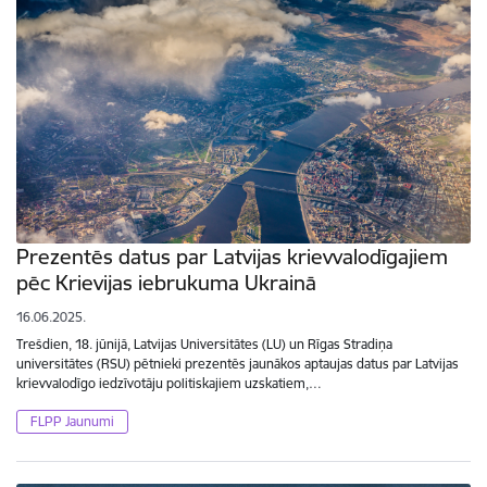
Prezentēs datus par Latvijas krievvalodīgajiem
pēc Krievijas iebrukuma Ukrainā
16.06.2025.
Trešdien, 18. jūnijā, Latvijas Universitātes (LU) un Rīgas Stradiņa
universitātes (RSU) pētnieki prezentēs jaunākos aptaujas datus par Latvijas
krievvalodīgo iedzīvotāju politiskajiem uzskatiem,…
FLPP Jaunumi