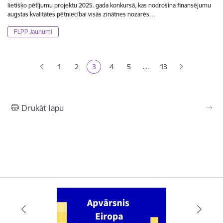
lietišķo pētījumu projektu 2025. gada konkursā, kas nodrošina finansējumu
augstas kvalitātes pētniecībai visās zinātnes nozarēs…
FLPP Jaunumi
Lapošana
…
1
2
3
4
5
13
Lapa
Lapa
Pašreizējā lapa
Lapa
Lapa
Drukāt lapu