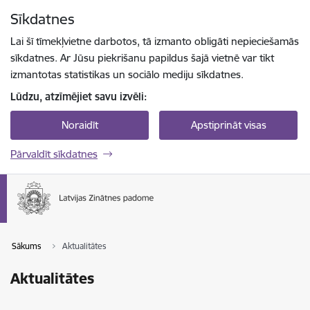
Pāriet uz lapas saturu
Sīkdatnes
Spied
lai meklētu
Enter
Lai šī tīmekļvietne darbotos, tā izmanto obligāti nepieciešamās
sīkdatnes. Ar Jūsu piekrišanu papildus šajā vietnē var tikt
izmantotas statistikas un sociālo mediju sīkdatnes.
Lūdzu, atzīmējiet savu izvēli:
Noraidīt
Apstiprināt visas
Pārvaldīt sīkdatnes
Sākums
Aktualitātes
Aktualitātes