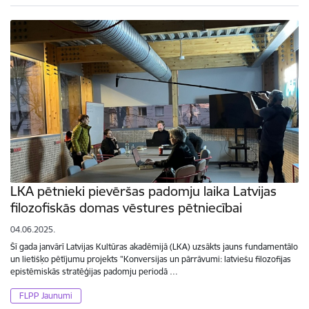
LKA pētnieki pievēršas padomju laika Latvijas
filozofiskās domas vēstures pētniecībai
04.06.2025.
Šī gada janvārī Latvijas Kultūras akadēmijā (LKA) uzsākts jauns fundamentālo
un lietišķo pētījumu projekts "Konversijas un pārrāvumi: latviešu filozofijas
epistēmiskās stratēģijas padomju periodā …
FLPP Jaunumi