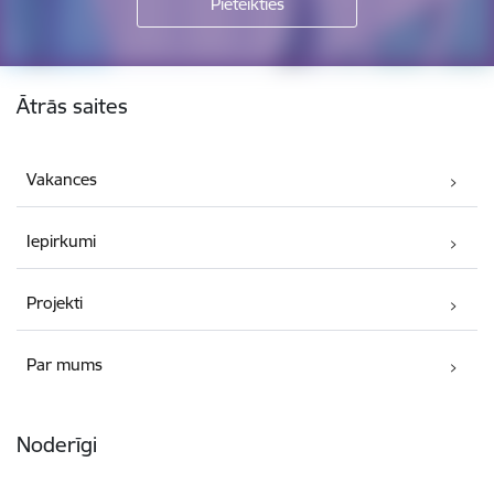
Kājene
Ātrās saites
Vakances
Iepirkumi
Projekti
Par mums
Noderīgi