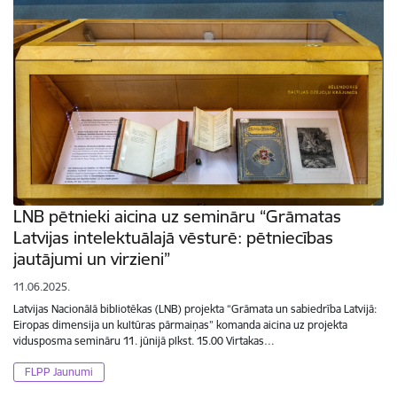
LNB pētnieki aicina uz semināru “Grāmatas
Latvijas intelektuālajā vēsturē: pētniecības
jautājumi un virzieni”
11.06.2025.
Latvijas Nacionālā bibliotēkas (LNB) projekta “Grāmata un sabiedrība Latvijā:
Eiropas dimensija un kultūras pārmaiņas” komanda aicina uz projekta
vidusposma semināru 11. jūnijā plkst. 15.00 Virtakas…
FLPP Jaunumi