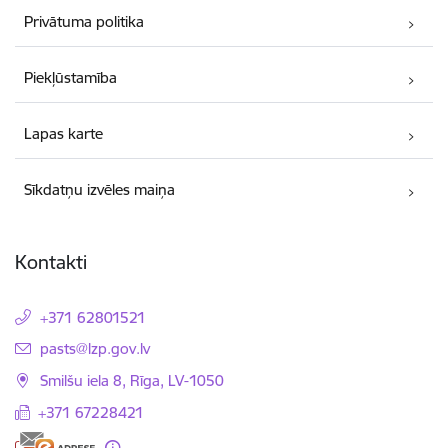
Privātuma politika
Piekļūstamība
Lapas karte
Sīkdatņu izvēles maiņa
Kontakti
+371 62801521
E-pasts:
pasts@lzp.gov.lv
Smilšu iela 8, Rīga, LV-1050
+371 67228421