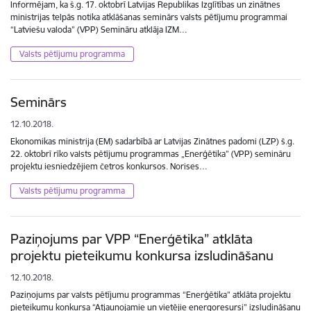
Informējam, ka š.g. 17. oktobrī Latvijas Republikas Izglītības un zinātnes
ministrijas telpās notika atklāšanas seminārs valsts pētījumu programmai
“Latviešu valoda” (VPP) Semināru atklāja IZM…
Valsts pētījumu programma
Seminārs
12.10.2018.
Ekonomikas ministrija (EM) sadarbībā ar Latvijas Zinātnes padomi (LZP) š.g.
22. oktobrī rīko valsts pētījumu programmas „Enerģētika” (VPP) semināru
projektu iesniedzējiem četros konkursos. Norises…
Valsts pētījumu programma
Paziņojums par VPP “Enerģētika” atklāta
projektu pieteikumu konkursa izsludināšanu
12.10.2018.
Paziņojums par valsts pētījumu programmas “Enerģētika” atklāta projektu
pieteikumu konkursa “Atjaunojamie un vietējie energoresursi” izsludināšanu