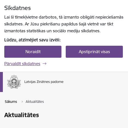
Pāriet uz lapas saturu
Sīkdatnes
Spied
lai meklētu
Enter
Lai šī tīmekļvietne darbotos, tā izmanto obligāti nepieciešamās
sīkdatnes. Ar Jūsu piekrišanu papildus šajā vietnē var tikt
izmantotas statistikas un sociālo mediju sīkdatnes.
Lūdzu, atzīmējiet savu izvēli:
Noraidīt
Apstiprināt visas
Pārvaldīt sīkdatnes
Sākums
Aktualitātes
Aktualitātes