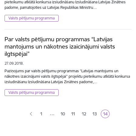
pieteikumu atklātā konkursa izsludināšanu Izsludināšana Latvijas Zinātnes
padome, pamatojoties uz Latvijas Republikas Ministru…
Valsts pētījumu programma
Par valsts pētījumu programmas “Latvijas
mantojums un nākotnes izaicinājumi valsts
ilgtspējai”
27.09.2018.
Paziņojums par valsts pētījumu programmas “Latvijas mantojums un
nākotnes izaicinājumi valsts ilgtspējai” projektu pieteikumu atklātā konkursa
izsludināšanu Izsludināšana Latvijas Zinātnes padome,…
Valsts pētījumu programma
Lapošana
…
1
10
11
12
13
14
Lapa
Lapa
Lapa
Lapa
Pašreizējā lapa