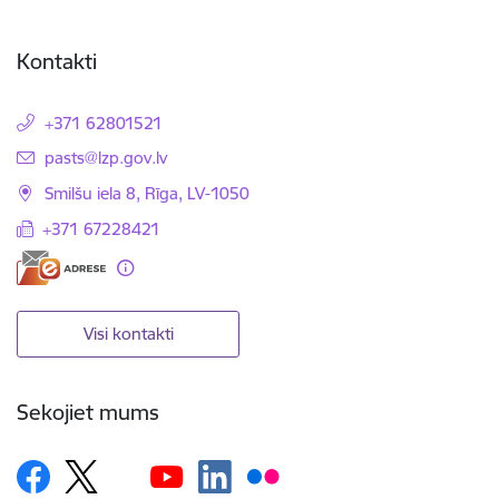
Kontakti
+371 62801521
E-pasts:
pasts@lzp.gov.lv
Smilšu iela 8, Rīga, LV-1050
+371 67228421
Visi kontakti
Sekojiet mums