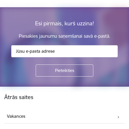
Esi pirmais, kurš uzzina!
Piesakies jaunumu saņemšanai savā e-pastā.
Kājene
Ātrās saites
Vakances