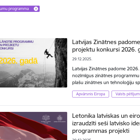
tījumu programma
Latvijas Zinātnes padom
projektu konkursi 2026. 
29.12.2025.
Latvijas Zinātnes padome 2026. 
nozīmīgus zinātnes programmu 
plašu zinātnes un tehnoloģiju 
Apvārsnis Eiropa
Valsts pētīj
Letonika latviskas un eiro
izraudzīti seši latvisko id
programmas projekti