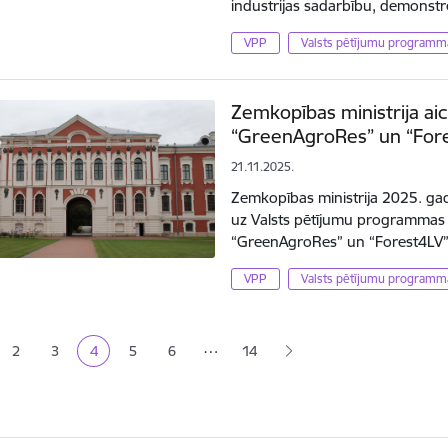
industrijas sadarbību, demonst
VPP
Valsts pētījumu programm
Zemkopības ministrija aic
“GreenAgroRes” un “For
21.11.2025.
Zemkopības ministrija 2025. gad
uz Valsts pētījumu programmas (
“GreenAgroRes” un “Forest4LV”
VPP
Valsts pētījumu programm
ana
…
2
3
4
5
6
14
a
Lapa
Lapa
Pašreizējā lapa
Lapa
Lapa