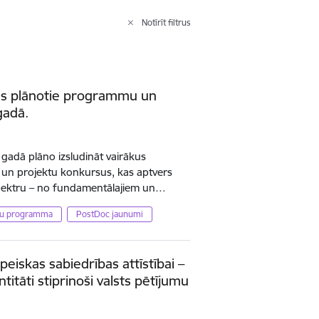
Notīrīt filtrus
es plānotie programmu un
gadā.
gadā plāno izsludināt vairākus
un projektu konkursus, kas aptvers
spektru – no fundamentālajiem un…
umu programma
PostDoc jaunumi
peiskas sabiedrības attīstībai –
entitāti stiprinoši valsts pētījumu