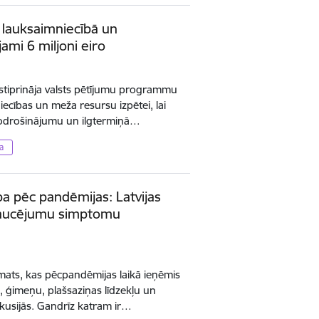
m lauksaimniecībā un
ami 6 miljoni eiro
pstiprināja valsts pētījumu programmu
cības un meža resursu izpētei, lai
šnodrošinājumu un ilgtermiņā…
a
ba pēc pandēmijas: Latvijas
traucējumu simptomu
emats, kas pēcpandēmijas laikā ieņēmis
ku, ģimeņu, plašsaziņas līdzekļu un
skusijās. Gandrīz katram ir…