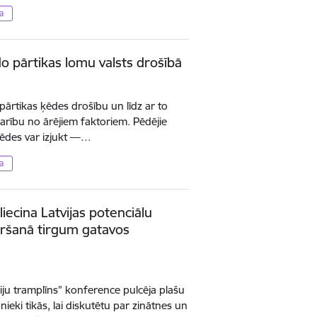
a
ido pārtikas lomu valsts drošībā
s pārtikas ķēdes drošību un līdz ar to
arību no ārējiem faktoriem. Pēdējie
 ķēdes var izjukt —…
a
ecina Latvijas potenciālu
vēršanā tirgum gatavos
iju tramplīns” konference pulcēja plašu
nieki tikās, lai diskutētu par zinātnes un