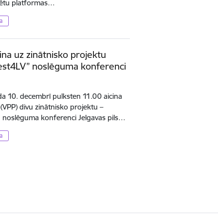
rētu platformas…
a
ina uz zinātnisko projektu
est4LV” noslēguma konferenci
a 10. decembrī pulksten 11.00 aicina
VPP) divu zinātnisko projektu –
 noslēguma konferenci Jelgavas pils…
a