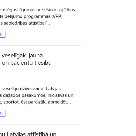
oslēgusi līgumus ar sešiem Izglītības
alsts pētījumu programmas (VPP)
as sabiedrības attīstībai”…
a
t veselīgāk: jaunā
 un pacientu tiesību
 veselīgu dzīvesveidu. Latvijas
s dažādos pasākumos, iniciatīvās un
k, sportot, ēst pareizāk, apmeklēt…
a
u Latvijas attīstībā un