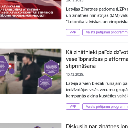
29.12.2025.
Latvijas Zinātnes padome (LZP) n
un zinātnes ministrijas (IZM) v
“Letonika latviskas un eiropeisk
VPP
Valsts pētījumu programm
Kā zinātnieki palīdz dzīvo
veselībpratības platforma
stiprināšana
10.12.2025.
Latvijā arvien biežāk runājam par
iedzīvotājus visās vecumu grupā
kampaņās aicina kustēties vairā
VPP
Valsts pētījumu programm
Diskusija par zinātnes lom