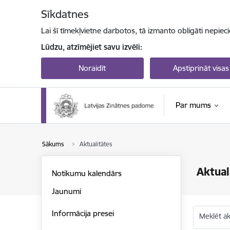
Pāriet uz lapas saturu
Sīkdatnes
Lai šī tīmekļvietne darbotos, tā izmanto obligāti nepiec
Lūdzu, atzīmējiet savu izvēli:
Noraidīt
Apstiprināt visas
Par mums
Sākums
Aktualitātes
Aktual
Notikumu kalendārs
Jaunumi
Informācija presei
Meklēt akt