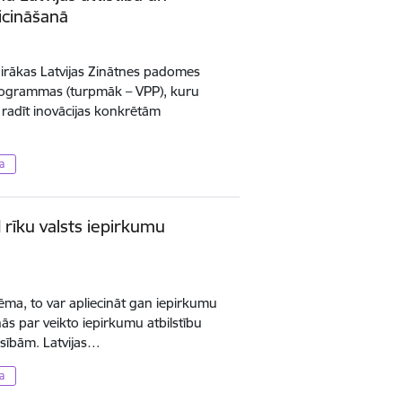
eicināšanā
irākas Latvijas Zinātnes padomes
programmas (turpmāk – VPP), kuru
 radīt inovācijas konkrētām
a
I rīku valsts iepirkumu
tēma, to var apliecināt gan iepirkumu
inās par veikto iepirkumu atbilstību
asībām. Latvijas…
a