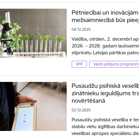
Pētniecībai un inovācijā
mežsaimniecībā būs pieej
04.12.2025.
Valdība, otrdien, 2. decembrī a
2026. – 2028. gadam lauksaimnie
stiprinātu Latvijas pārtikas pa
VPP
Valsts pētījumu programm
Pusaudžu psihiskā veselī
zinātnieku ieguldījums 
novērtēšanā
02.12.2025.
Pusaudžu psihiskā veselība ir t
stabilu vietu izglītības darbinie
veselības aprūpes speciālistu di