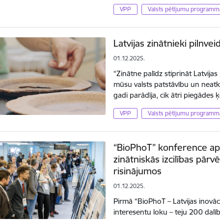
VPP
Valsts pētījumu programm
Latvijas zinātnieki pilnve
01.12.2025.
“Zinātne palīdz stiprināt Latvija
mūsu valsts patstāvību un neatk
gadi parādīja, cik ātri piegādes
VPP
Valsts pētījumu programm
“BioPhoT” konference apli
zinātniskās izcilības pār
risinājumos
01.12.2025.
Pirmā “BioPhoT – Latvijas inovāc
interesentu loku – teju 200 dalīb