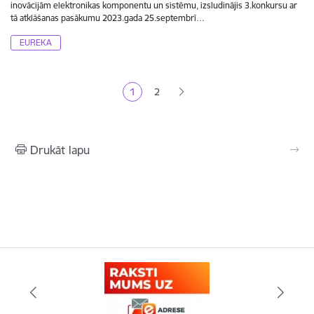
inovācijām elektronikas komponentu un sistēmu, izsludinājis 3.konkursu ar
tā atklāšanas pasākumu 2023.gada 25.septembrī…
EUREKA
Lapošana
1
2
Pašreizējā lapa
Lapa
Drukāt lapu