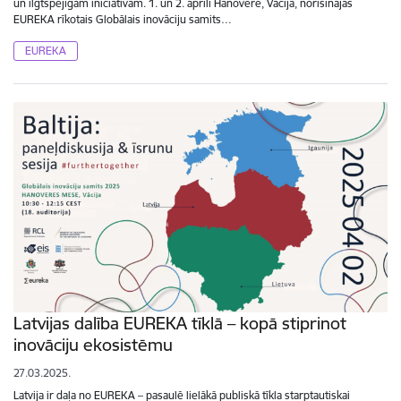
un ilgtspējīgām iniciatīvām. 1. un 2. aprīlī Hanoverē, Vācijā, norisinājās
EUREKA rīkotais Globālais inovāciju samits…
EUREKA
Latvijas dalība EUREKA tīklā – kopā stiprinot
inovāciju ekosistēmu
27.03.2025.
Latvija ir daļa no EUREKA – pasaulē lielākā publiskā tīkla starptautiskai