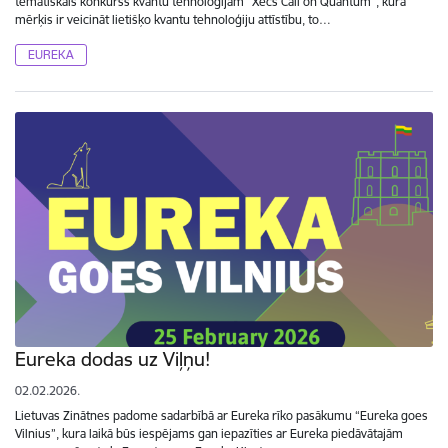
tematiskais konkurss kvantu tehnoloģijām “Xecs Call on Quantum”, kura
mērķis ir veicināt lietišķo kvantu tehnoloģiju attīstību, to…
EUREKA
Eureka dodas uz Viļņu!
02.02.2026.
Lietuvas Zinātnes padome sadarbībā ar Eureka rīko pasākumu “Eureka goes
Vilnius”, kura laikā būs iespējams gan iepazīties ar Eureka piedāvātajām