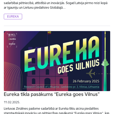
sadarbībai pētniecībā, attīstībā un inovācijās. Šogad Latvija pirmo reizi kopā
ar Igauniju un Lietuvu piedalīsies Globālajā…
EUREKA
Eureka tīkla pasākums “Eureka goes Vilnus”
11.02.2025.
Lietuvas Zinātnes padome sadarbībā ar Eureka tīklu aicina piedalīties
starptautiskajā inovāciju un pētniecības pasākumā “Eureka goes Vilnius”, kas