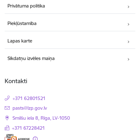
Privātuma politika
Piekļūstamība
Lapas karte
Sīkdatņu izvēles maiņa
Kontakti
+371 62801521
E-pasts:
pasts@lzp.gov.lv
Smilšu iela 8, Rīga, LV-1050
+371 67228421