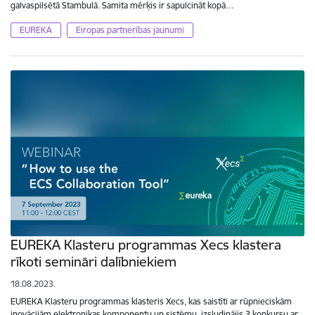
galvaspilsētā Stambulā. Samita mērķis ir sapulcināt kopā…
EUREKA
Eiropas partnerības jaunumi
EUREKA Klasteru programmas Xecs klastera
rīkoti semināri dalībniekiem
18.08.2023.
EUREKA Klasteru programmas klasteris Xecs, kas saistīti ar rūpnieciskām
inovācijām elektronikas komponentu un sistēmu, izsludinājis 3.konkursu ar