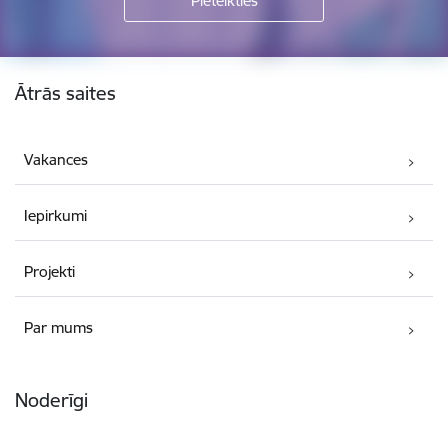
Kājene
Ātrās saites
Vakances
Iepirkumi
Projekti
Par mums
Noderīgi