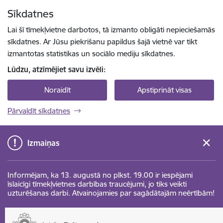
Pāriet uz lapas saturu
Sīkdatnes
Spied
lai meklētu
Enter
Lai šī tīmekļvietne darbotos, tā izmanto obligāti nepieciešamās
sīkdatnes. Ar Jūsu piekrišanu papildus šajā vietnē var tikt
izmantotas statistikas un sociālo mediju sīkdatnes.
Lūdzu, atzīmējiet savu izvēli:
Noraidīt
Apstiprināt visas
Pārvaldīt sīkdatnes
Izmaiņas
Informējam, ka 13. augustā no plkst. 19.00 ir iespējami
īslaicīgi tīmekļvietnes darbības traucējumi, jo tiks veikti
uzturēšanas darbi. Atvainojamies par sagādātajām neērtībām!