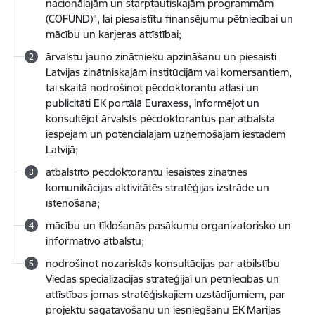
nacionālajām un starptautiskajām programmām
(COFUND)", lai piesaistītu finansējumu pētniecībai un
mācību un karjeras attīstībai;
ārvalstu jauno zinātnieku apzināšanu un piesaisti
Latvijas zinātniskajām institūcijām vai komersantiem,
tai skaitā nodrošinot pēcdoktorantu atlasi un
publicitāti EK portālā Euraxess, informējot un
konsultējot ārvalsts pēcdoktorantus par atbalsta
iespējām un potenciālajām uzņemošajām iestādēm
Latvijā;
atbalstīto pēcdoktorantu iesaistes zinātnes
komunikācijas aktivitātēs stratēģijas izstrāde un
īstenošana;
mācību un tīklošanās pasākumu organizatorisko un
informatīvo atbalstu;
nodrošinot nozariskās konsultācijas par atbilstību
Viedās specializācijas stratēģijai un pētniecības un
attīstības jomas stratēģiskajiem uzstādījumiem, par
projektu sagatavošanu un iesniegšanu EK Marijas