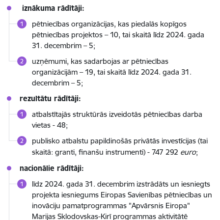
iznākuma rādītāji:
pētniecības organizācijas, kas piedalās kopīgos
pētniecības projektos – 10, tai skaitā līdz 2024. gada
31. decembrim – 5;
uzņēmumi, kas sadarbojas ar pētniecības
organizācijām – 19, tai skaitā līdz 2024. gada 31.
decembrim – 5;
rezultātu rādītāji:
atbalstītajās struktūrās izveidotās pētniecības darba
vietas - 48;
publisko atbalstu papildinošās privātās investīcijas (tai
skaitā: granti, finanšu instrumenti) -
747 292
euro
;
nacionālie rādītāji:
līdz 2024. gada 31. decembrim izstrādāts un iesniegts
projekta iesniegums Eiropas Savienības pētniecības un
inovāciju pamatprogrammas "Apvārsnis Eiropa"
Marijas Sklodovskas-Kirī programmas aktivitātē