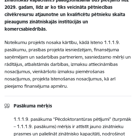
2029. gadam, līdz ar ko tiks veicināta pētniecības
cilvēkresursu atjaunotne un kvalificētu pētnieku skaita
pieaugums zinātniskajās institūcijās un
komercsabiedrībās.
Noteikumu projekts nosaka kārtību, kādā īsteno 1.1.1.9.
pasākumu, prasības projekta iesniedzējam, finansējuma
saņēmējam un sadarbības partneriem, sasniedzamo mērķi un
rādītājus, atbalstāmās darbības, izmaksu attiecināmības
nosacījumus, vienkāršoto izmaksu piemērošanas
nosacījumus, projekta īstenošanas nosacījumus, kā arī
pieejamo finansējuma apmēru.
Pasākuma mērķis
1.1.1.9. pasākuma “Pēcdoktorantūras pētījumi” (turpmāk
– 1.1.1.9. pasākums) mērķis ir attīstīt jauno zinātnieku
prasmes un palielināt zinātnisko kapacitāti, nodrošinot