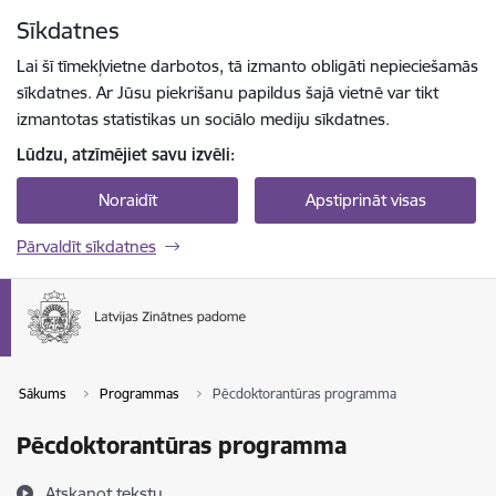
Pāriet uz lapas saturu
Sīkdatnes
Spied
lai meklētu
Enter
Lai šī tīmekļvietne darbotos, tā izmanto obligāti nepieciešamās
sīkdatnes. Ar Jūsu piekrišanu papildus šajā vietnē var tikt
izmantotas statistikas un sociālo mediju sīkdatnes.
Lūdzu, atzīmējiet savu izvēli:
Noraidīt
Apstiprināt visas
Pārvaldīt sīkdatnes
Sākums
Programmas
Pēcdoktorantūras programma
Pēcdoktorantūras programma
Atskaņot tekstu