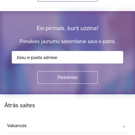
Esi pirmais, kurš uzzina!
Piesakies jaunumu saņemšanai savā e-pastā.
Kājene
Ātrās saites
Vakances