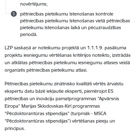
novērtējums;
pētniecības pieteikumu īstenošanas kontrole
pētniecības pieteikumu īstenošanas vietā pētniecības
pieteikumu īstenošanas laikā un pēcuzraudzības
periodā.
LZP saskaņā ar noteikumu projektā un 1.1.1.9. pasākuma
projektu iesniegumu vērtēšanas kritērijos noteikto, izstrādās
un atklātas pētniecības pieteikumu iesniegumu atlases veidā
organizēs pētniecības pieteikumu atlasi.
Pētniecības pieteikumu zinātnisko kvalitāti vērtēs ārvalstu
ekspertu datu bāzē iekļautie eksperti, piemērojot ES
pētniecības un inovāciju pamatprogrammas “Apvārsnis
Eiropa” Marijas Sklodovskas-Kirī programmas
“Pēcdoktorantūras stipendijas” (turpmāk - MSCA
“Pēcdoktorantūras stipendijas”) vērtēšanas pieeju un
principus.