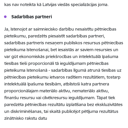
kas nav noteikta kā Latvijas viedās specializācijas joma.
Sadarbības partneri
Ja, īstenojot ar saimniecisko darbību nesaistītu pētniecības
pieteikumu, paredzēts piesaistīt sadarbības partneri,
sadarbības partneris nesaņem publiskos resursus pētniecības
pieteikuma īstenošanai, bet iesaistās ar saviem resursies un
var gūt ekonomiskās priekšrocības un intelektuālā īpašuma
tiesības tieši proporcionāli tā ieguldījumam pētniecības
pieteikuma īstenošanā - sadarbības līgumā atrunā tiesības uz
pētniecības pieteikumu ietvaros radītiem rezultātiem, tostarp
intelektuālā īpašuma tiesībām, atbilstoši katra partnera
proporcionālajam materiālo aktīvu, nemateriālo aktīvu,
finanšu resursu vai cilvēkresursu ieguldījumam. Tāpat tiek
paredzēta pētniecības rezultātu izplatīšana bez ekskluzivitātes
un diskriminēšanas, tai skaitā publicējot pētījuma rezultātus
zinātnisko rakstu datu