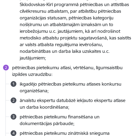
Sklodovskas-Kirī programmā pētniecības un attīstības
cilvēkresursu atbalstam, par atbilstību pētniecības
organizācijas statusam, pētniecības kategoriju
nošķīrumu un atbalstāmajām izmaksām un to
ierobežojumu u.c. jautājumiem, kā arī nodrošinot
metodisko atbalstu projektu sagatavošanā, kas saistīts
ar valsts atbalsta regulējuma ievērošanu,
nodarbinātības un darba laika uzskaites u.c.
jautājumiem;
pētniecības pieteikumu atlasi, vērtēšanu, līgumsaistību
izpildes uzraudzību:
ikgadējo pētniecības pieteikumu atlases konkursu
organizēšana;
ārvalstu ekspertu datubāzē iekļauto ekspertu atlase
un darba koordinēšana;
pētniecības pieteikumu finansēšana un
dokumentācijas pārbaude;
pētniecības pieteikumu zinātniskā snieguma