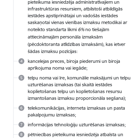
pieteikuma iesniedzēja administratīvajiem un
infrastruktūras resursiem, atbilstoši atbildīgās
iestādes apstiprinātajai un vadošās iestādes
saskaņotai vienas vienības izmaksu metodikai ar
noteikto standarta likmi
6%
no tiešajām
attiecināmajām personāla izmaksām
(pēcdoktoranta atlīdzības izmaksām)
, kas ietver
šādas izmaksu pozīcijas:
kancelejas preces, biroja piederumi un biroja
aprīkojuma noma vai iegāde;
telpu noma vai īre, komunālie maksājumi un telpu
uzturēšanas izmaksas (tai skaitā iestādes
koplietošanas telpu un koplietošanas resursu
izmantošanas izmaksu proporcionāla segšana);
telekomunikācijas, interneta izmaksas un pasta
pakalpojumu izmaksas;
informācijas tehnoloģiju uzturēšanas izmaksas;
pētniecības pieteikuma iesniedzēja atbalsta un