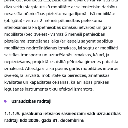
divu veidu starptautiskā mobilitāte ar saimniecisko darbību
nesaistīta pētniecības pieteikuma gadījumā - īsā mobilitāte
(obligāta) - vismaz 2 mēneši pētniecības pieteikuma
īstenošanas laikā (pētniecības izmaksu ietvaros) un garā
mobilitāte (pēc izvēles) - vismaz 6 mēneši pētniecības
pieteikuma īstenošanas laikā (ar iespēju saņemt papildus
mobilitātes nodrošināšanas izmaksas, lai segtu ar mobilitāti
saistītas transporta un uzturēšanās izmaksas, kā arī, ja
nepieciešams, projektā iesaistītā pētnieka ģimenes pabalsta
izmaksas). Attiecīgais laika posms garās mobilitātes ietvaros
izvēlēts, lai ārvalstu mobilitāte kā pieredzes, zinātniskās
kvalitātes un kapacitātes celšanas, kā arī labās prakses
iegūšanas instruments tiktu efektīvi izmantots.
Uzraudzības rādītāji
1.1.1.9. pasākuma ietvaros sasniedzami šādi uzraudzības
rādītāji līdz 2029. gada 31. decembrim: