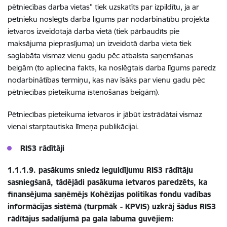
pētniecības darba vietas” tiek uzskatīts par izpildītu, ja ar
pētnieku noslēgts darba līgums par nodarbinātību projekta
ietvaros izveidotajā darba vietā (tiek pārbaudīts pie
maksājuma pieprasījuma) un izveidotā darba vieta tiek
saglabāta vismaz vienu gadu pēc atbalsta saņemšanas
beigām (to apliecina fakts, ka noslēgtais darba līgums paredz
nodarbinātības termiņu, kas nav īsāks par vienu gadu pēc
pētniecības pieteikuma īstenošanas beigām).
Pētniecības pieteikuma ietvaros ir jābūt izstrādātai vismaz
vienai starptautiska līmeņa publikācijai.
RIS3 rādītāji
1.1.1.9. pasākums sniedz ieguldījumu RIS3 rādītāju
sasniegšanā, tādējādi pasākuma ietvaros paredzēts, ka
finansējuma saņēmējs Kohēzijas politikas fondu vadības
informācijas sistēmā (turpmāk - KPVIS) uzkrāj šādus RIS3
rādītājus sadalījumā pa gala labuma guvējiem: