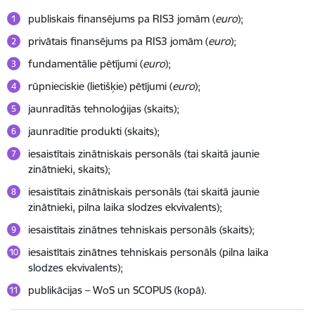
publiskais finansējums pa RIS3 jomām (
euro
);
privātais finansējums pa RIS3 jomām (
euro
);
fundamentālie pētījumi (
euro
);
rūpnieciskie (lietišķie) pētījumi (
euro
);
jaunradītās tehnoloģijas (skaits);
jaunradītie produkti (skaits);
iesaistītais zinātniskais personāls (tai skaitā jaunie
zinātnieki, skaits);
iesaistītais zinātniskais personāls (tai skaitā jaunie
zinātnieki, pilna laika slodzes ekvivalents);
iesaistītais zinātnes tehniskais personāls (skaits);
iesaistītais zinātnes tehniskais personāls (pilna laika
slodzes ekvivalents);
publikācijas – WoS un SCOPUS (kopā).