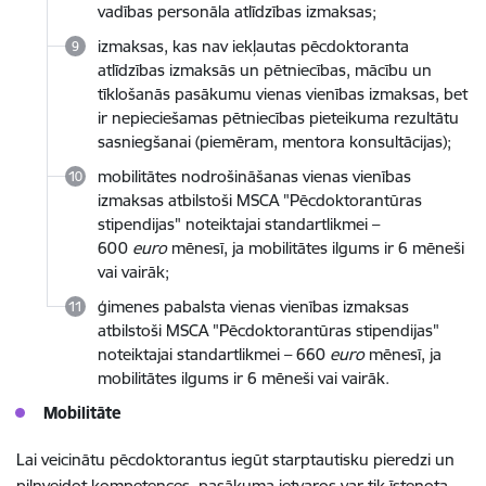
vadības personāla atlīdzības izmaksas;
izmaksas, kas nav iekļautas pēcdoktoranta
atlīdzības izmaksās un pētniecības, mācību un
tīklošanās pasākumu vienas vienības izmaksas, bet
ir nepieciešamas pētniecības pieteikuma rezultātu
sasniegšanai (piemēram, mentora konsultācijas);
mobilitātes nodrošināšanas vienas vienības
izmaksas atbilstoši MSCA "Pēcdoktorantūras
stipendijas" noteiktajai standartlikmei –
600
euro
mēnesī, ja mobilitātes ilgums ir 6 mēneši
vai vairāk;
ģimenes pabalsta vienas vienības izmaksas
atbilstoši MSCA "Pēcdoktorantūras stipendijas"
noteiktajai standartlikmei – 660
euro
mēnesī, ja
mobilitātes ilgums ir 6 mēneši vai vairāk.
Mobilitāte
Lai veicinātu pēcdoktorantus iegūt starptautisku pieredzi un
pilnveidot kompetences, pasākuma ietvaros var tik īstenota