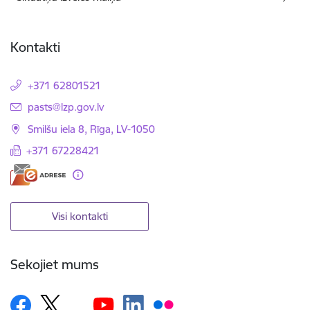
Kontakti
+371 62801521
E-pasts:
pasts@lzp.gov.lv
Smilšu iela 8, Rīga, LV-1050
+371 67228421
Visi kontakti
Sekojiet mums