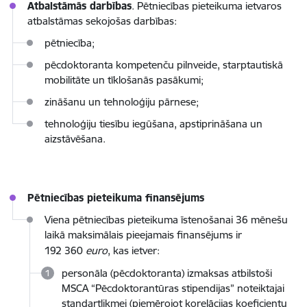
Atbalstāmās darbības
. Pētniecības pieteikuma ietvaros
atbalstāmas sekojošas darbības:
pētniecība;
pēcdoktoranta kompetenču pilnveide, starptautiskā
mobilitāte un tīklošanās pasākumi;
zināšanu un tehnoloģiju pārnese;
tehnoloģiju tiesību iegūšana, apstiprināšana un
aizstāvēšana.
Pētniecības pieteikuma finansējums
Viena pētniecības pieteikuma īstenošanai 36 mēnešu
laikā maksimālais pieejamais finansējums ir
192 360
euro
, kas ietver:
personāla (pēcdoktoranta) izmaksas atbilstoši
MSCA “Pēcdoktorantūras stipendijas” noteiktajai
standartlikmei (piemērojot korelācijas koeficientu