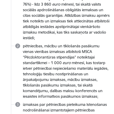
76%) - līdz 3 860
euro
mēnesī, tai skaitā valsts
sociālās apdrošināšanas obligātās iemaksas un
citas sociālās garantijas. Atlīdzības izmaksu apmērs
tiek noteikts un izmaksas tiek attiecinātas atbilstoši
atbildīgās iestādes apstiprinātajai vienkāršoto
izmaksu metodikai, kas tiks saskaņota ar vadošo
iestādi;
pētniecības, mācību un tīklošanās pasākumu
vienas vienības izmaksas atbilstoši MSCA
“Pēcdoktorantūras stipendijas” noteiktajai
standartlikmei – 1 000
euro
mēnesī, kas tostarp
ietver pētniecībai nepieciešamo materiālu iegādes,
tehnoloģiju tiesību nostiprināšanas un
ārpakalpojumu izmaksas, mācību izmaksas,
tīklošanās pasākumu izmaksas, tai skaitā
komandējumu, dalības maksu konferencēs un
iesaistes informatīvos pasākumos izmaksas;
izmaksas par pētniecības pieteikuma īstenošanas
nodrošināšanai izmantotajiem pētniecības