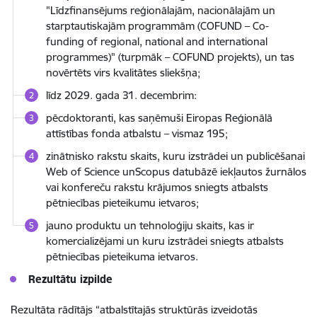
"Līdzfinansējums reģionālajām, nacionālajām un
starptautiskajām programmām (COFUND – Co-
funding of regional, national and international
programmes)" (turpmāk – COFUND projekts), un tas
novērtēts virs kvalitātes sliekšņa;
līdz 2029. gada 31. decembrim:
pēcdoktoranti, kas saņēmuši Eiropas Reģionālā
attīstības fonda atbalstu – vismaz 195;
zinātnisko rakstu skaits, kuru izstrādei un publicēšanai
Web of Science unScopus datubāzē iekļautos žurnālos
vai konfereču rakstu krājumos sniegts atbalsts
pētniecības pieteikumu ietvaros;
jauno produktu un tehnoloģiju skaits, kas ir
komercializējami un kuru izstrādei sniegts atbalsts
pētniecības pieteikuma ietvaros.
Rezultātu izpilde
Rezultāta rādītājs “atbalstītajās struktūrās izveidotās