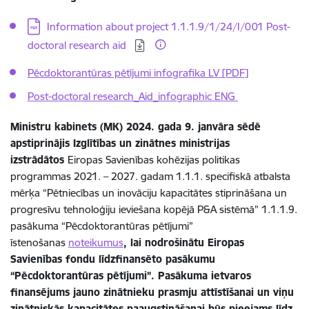
Lejupielādēt:
Information about project 1.1.1.9/1/24/I/001 Post-
doctoral research aid
Pēcdoktorantūras pētījumi infografika LV
[PDF]
Post-doctoral research_Aid_infographic ENG
Ministru kabinets (MK) 2024. gada 9. janvāra sēdē
apstiprinājis Izglītības un zinātnes ministrijas
izstrādātos
Eiropas Savienības kohēzijas politikas
programmas 2021. – 2027. gadam 1.1.1. specifiskā atbalsta
mērķa “Pētniecības un inovāciju kapacitātes stiprināšana un
progresīvu tehnoloģiju ieviešana kopējā P&A sistēmā” 1.1.1.9.
pasākuma “Pēcdoktorantūras pētījumi”
īstenošanas
noteikumus
, lai nodrošinātu Eiropas
Savienības fondu līdzfinansēto pasākumu
“Pēcdoktorantūras pētījumi”. Pasākuma ietvaros
finansējums jauno zinātnieku prasmju attīstīšanai un viņu
zinātniskās kapacitātes paaugstināšanai būs pieejams līdz