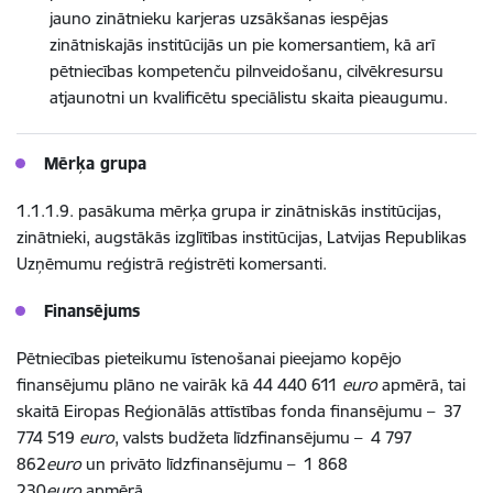
jauno zinātnieku karjeras uzsākšanas iespējas
zinātniskajās institūcijās un pie komersantiem, kā arī
pētniecības kompetenču pilnveidošanu, cilvēkresursu
atjaunotni un kvalificētu speciālistu skaita pieaugumu.
Mērķa grupa
1.1.1.9. pasākuma mērķa grupa ir zinātniskās institūcijas,
zinātnieki, augstākās izglītības institūcijas, Latvijas Republikas
Uzņēmumu reģistrā reģistrēti komersanti.
Finansējums
Pētniecības pieteikumu īstenošanai pieejamo kopējo
finansējumu plāno ne vairāk kā
44 440 611
euro
apmērā, tai
skaitā Eiropas Reģionālās attīstības fonda finansējumu –
37
774 519
euro
, valsts budžeta līdzfinansējumu –
4 797
862
euro
un privāto līdzfinansējumu –
1 868
230
euro
apmērā.