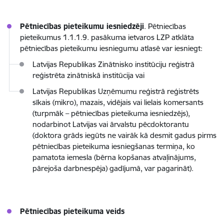
Pētniecības pieteikumu iesniedzēji
. Pētniecības
pieteikumus 1.1.1.9. pasākuma ietvaros LZP atklāta
pētniecības pieteikumu iesniegumu atlasē var iesniegt:
Latvijas Republikas Zinātnisko institūciju reģistrā
reģistrēta zinātniskā institūcija vai
Latvijas Republikas Uzņēmumu reģistrā reģistrēts
sīkais (mikro), mazais, vidējais vai lielais komersants
(turpmāk – pētniecības pieteikuma iesniedzējs),
nodarbinot Latvijas vai ārvalstu pēcdoktorantu
(doktora grāds iegūts ne vairāk kā desmit gadus pirms
pētniecības pieteikuma iesniegšanas termiņa, ko
pamatota iemesla (bērna kopšanas atvaļinājums,
pārejoša darbnespēja) gadījumā, var pagarināt).
Pētniecības pieteikuma veids