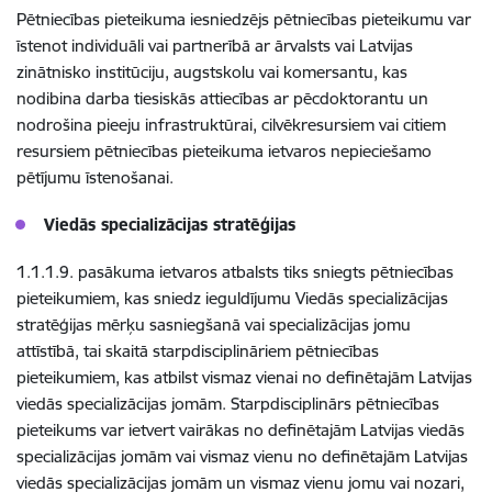
Pētniecības pieteikuma iesniedzējs pētniecības pieteikumu var
īstenot individuāli vai partnerībā ar ārvalsts vai Latvijas
zinātnisko institūciju, augstskolu vai komersantu, kas
nodibina darba tiesiskās attiecības ar pēcdoktorantu un
nodrošina pieeju infrastruktūrai, cilvēkresursiem vai citiem
resursiem pētniecības pieteikuma ietvaros nepieciešamo
pētījumu īstenošanai.
Viedās specializācijas stratēģijas
1.1.1.9. pasākuma ietvaros atbalsts tiks sniegts pētniecības
pieteikumiem, kas sniedz ieguldījumu Viedās specializācijas
stratēģijas mērķu sasniegšanā vai specializācijas jomu
attīstībā, tai skaitā starpdisciplināriem pētniecības
pieteikumiem, kas atbilst vismaz vienai no definētajām Latvijas
viedās specializācijas jomām. Starpdisciplinārs pētniecības
pieteikums var ietvert vairākas no definētajām Latvijas viedās
specializācijas jomām vai vismaz vienu no definētajām Latvijas
viedās specializācijas jomām un vismaz vienu jomu vai nozari,