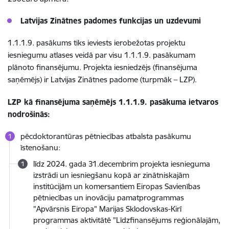
Latvijas Zinātnes padomes funkcijas un uzdevumi
1.1.1.9. pasākums tiks ieviests ierobežotas projektu
iesniegumu atlases veidā par visu 1.1.1.9. pasākumam
plānoto finansējumu. Projekta iesniedzējs (finansējuma
saņēmējs) ir Latvijas Zinātnes padome (turpmāk – LZP).
LZP kā finansējuma saņēmējs 1.1.1.9. pasākuma ietvaros
nodrošinās:
pēcdoktorantūras pētniecības atbalsta pasākumu
īstenošanu:
līdz 2024. gada 31.decembrim projekta iesnieguma
izstrādi un iesniegšanu kopā ar zinātniskajām
institūcijām un komersantiem Eiropas Savienības
pētniecības un inovāciju pamatprogrammas
"Apvārsnis Eiropa" Marijas Sklodovskas-Kirī
programmas aktivitātē "Līdzfinansējums reģionālajām,