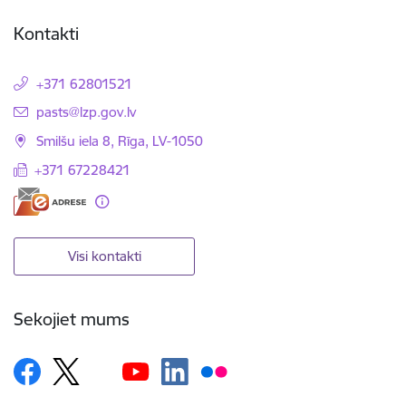
Kontakti
+371 62801521
E-pasts:
pasts@lzp.gov.lv
Smilšu iela 8, Rīga, LV-1050
+371 67228421
Visi kontakti
Sekojiet mums