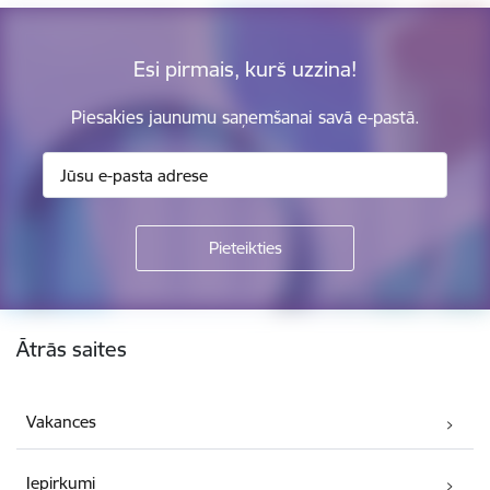
Esi pirmais, kurš uzzina!
Piesakies jaunumu saņemšanai savā e-pastā.
Kājene
Ātrās saites
Vakances
Iepirkumi