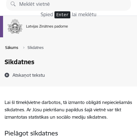
Pāriet uz lapas saturu
Spied
lai meklētu
Enter
Sākums
Sīkdatnes
Sīkdatnes
Atskaņot tekstu
Lai šī tīmekļvietne darbotos, tā izmanto obligāti nepieciešamās
sīkdatnes. Ar Jūsu piekrišanu papildus šajā vietnē var tikt
izmantotas statistikas un sociālo mediju sīkdatnes.
Pielāgot sīkdatnes