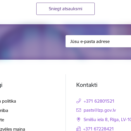
Sniegt atsauksmi
i
Kontakti
 politika
+371 62801521
E-pasts:
pasts@lzp.gov.lv
mība
Smilšu iela 8, Rīga, LV-
te
+371 67228421
izvēles maiņa