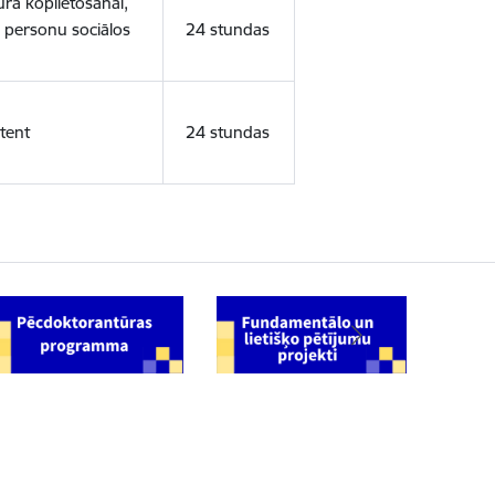
ura koplietošanai,
o personu sociālos
24 stundas
tent
24 stundas