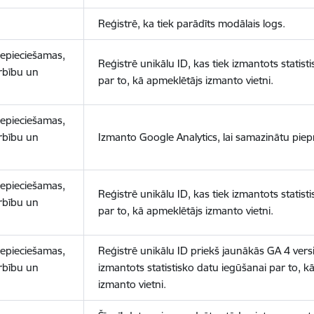
Reģistrē, ka tiek parādīts modālais logs.
nepieciešamas,
Reģistrē unikālu ID, kas tiek izmantots statist
arbību un
par to, kā apmeklētājs izmanto vietni.
nepieciešamas,
arbību un
Izmanto Google Analytics, lai samazinātu piep
nepieciešamas,
Reģistrē unikālu ID, kas tiek izmantots statist
arbību un
par to, kā apmeklētājs izmanto vietni.
nepieciešamas,
Reģistrē unikālu ID priekš jaunākās GA 4 versij
arbību un
izmantots statistisko datu iegūšanai par to, k
izmanto vietni.