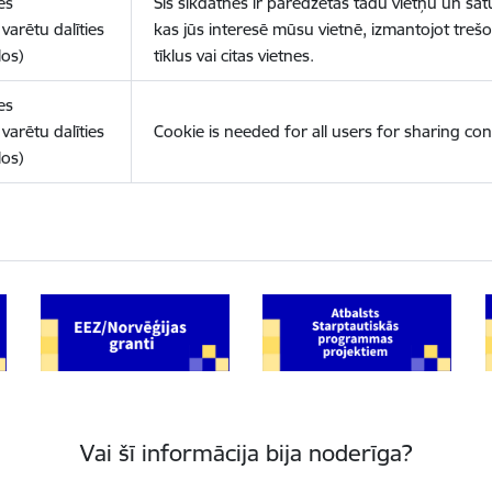
es
Šīs sīkdatnes ir paredzētas tādu vietņu un sat
varētu dalīties
kas jūs interesē mūsu vietnē, izmantojot treš
los)
tīklus vai citas vietnes.
es
varētu dalīties
Cookie is needed for all users for sharing con
los)
Vai šī informācija bija noderīga?