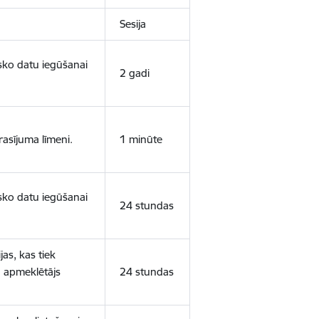
Sesija
isko datu iegūšanai
2 gadi
rasījuma līmeni.
1 minūte
isko datu iegūšanai
24 stundas
as, kas tiek
ā apmeklētājs
24 stundas