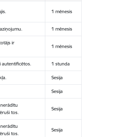
jis.
1 mēnesis
 paziņojumu.
1 mēnesis
otājs ir
1 mēnesis
 autentificētos.
1 stunda
kļa.
Sesija
Sesija
 nerādītu
Sesija
ēruši tos.
 nerādītu
Sesija
ēruši tos.