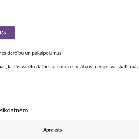
tās
ietnes darbību un pakalpojumus.
, lai Jūs varētu dalīties ar saturu sociālajos medijos vai skatīt mā
 sīkdatnēm
Apraksts