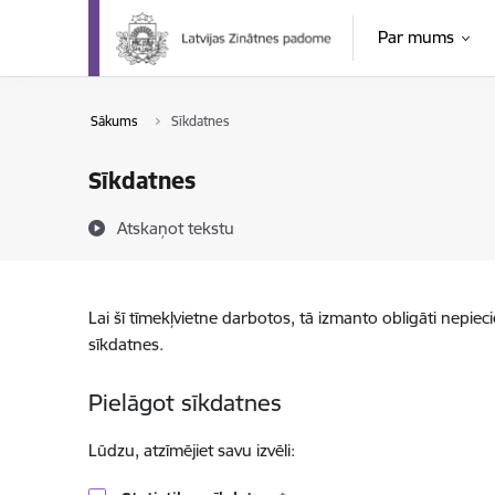
Pāriet uz lapas saturu
Par mums
Sākums
Sīkdatnes
Sīkdatnes
Atskaņot tekstu
Lai šī tīmekļvietne darbotos, tā izmanto obligāti nepiec
sīkdatnes.
Pielāgot sīkdatnes
Lūdzu, atzīmējiet savu izvēli: