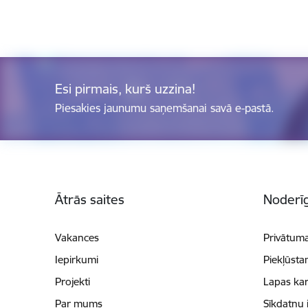
Esi pirmais, kurš uzzina!
Piesakies jaunumu saņemšanai savā e-pastā.
Kājene
Ātrās saites
Noderīg
Vakances
Privātuma
Iepirkumi
Piekļūsta
Projekti
Lapas kar
Par mums
Sīkdatņu 