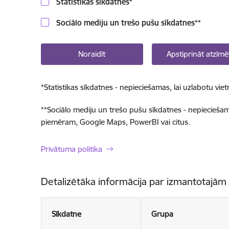
Statistikas sīkdatnes
*
Sociālo mediju un trešo pušu sīkdatnes
**
Noraidīt
Apstiprināt atzīmē
*
Statistikas sīkdatnes - nepieciešamas, lai uzlabotu v
**
Sociālo mediju un trešo pušu sīkdatnes - nepieciešamas
piemēram, Google Maps, PowerBI vai citus.
Privātuma politika
Detalizētāka informācija par izmantotajām
Sīkdatne
Grupa