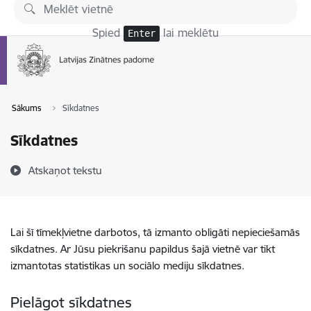
Pāriet uz lapas saturu
Spied
lai meklētu
Enter
Sākums
Sīkdatnes
Sīkdatnes
Atskaņot tekstu
Lai šī tīmekļvietne darbotos, tā izmanto obligāti nepieciešamās
sīkdatnes. Ar Jūsu piekrišanu papildus šajā vietnē var tikt
izmantotas statistikas un sociālo mediju sīkdatnes.
Pielāgot sīkdatnes