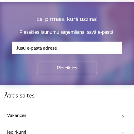
Esi pirmais, kurš uzzina!
Piesakies jaunumu saņemšanai savā e-pastā.
Kājene
Ātrās saites
Vakances
Iepirkumi