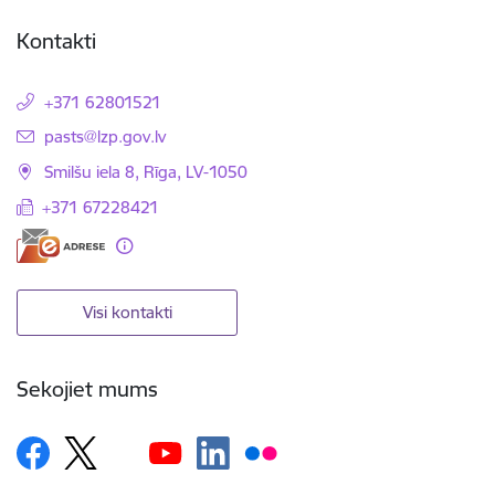
Kontakti
+371 62801521
E-pasts:
pasts@lzp.gov.lv
Smilšu iela 8, Rīga, LV-1050
+371 67228421
Visi kontakti
Sekojiet mums