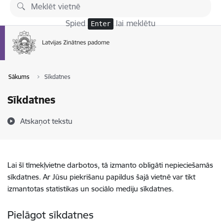
Pāriet uz lapas saturu
Spied
lai meklētu
Enter
Sākums
Sīkdatnes
Sīkdatnes
Atskaņot tekstu
Lai šī tīmekļvietne darbotos, tā izmanto obligāti nepieciešamās
sīkdatnes. Ar Jūsu piekrišanu papildus šajā vietnē var tikt
izmantotas statistikas un sociālo mediju sīkdatnes.
Pielāgot sīkdatnes