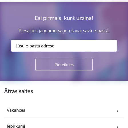
Esi pirmais, kurš uzzina!
Piesakies jaunumu saņemšanai savā e-pastā.
Kājene
Ātrās saites
Vakances
Iepirkumi