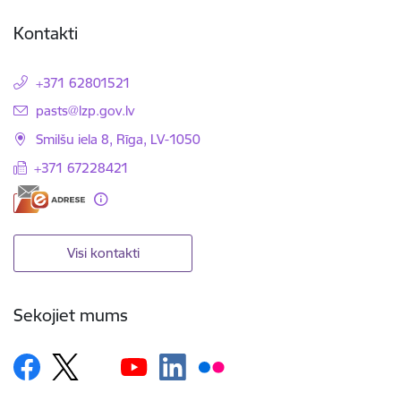
Kontakti
+371 62801521
E-pasts:
pasts@lzp.gov.lv
Smilšu iela 8, Rīga, LV-1050
+371 67228421
Visi kontakti
Sekojiet mums