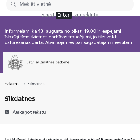
Pāriet uz lapas saturu
Izmaiņas
Spied
lai meklētu
Enter
Informējam, ka 13. augustā no plkst. 19.00 ir iespējami
īslaicīgi tīmekļvietnes darbības traucējumi, jo tiks veikti
uzturēšanas darbi. Atvainojamies par sagādātajām neērtībām!
Sākums
Sīkdatnes
Sīkdatnes
Atskaņot tekstu
Lai šī tīmekļvietne darbotos, tā izmanto obligāti nepieciešamās