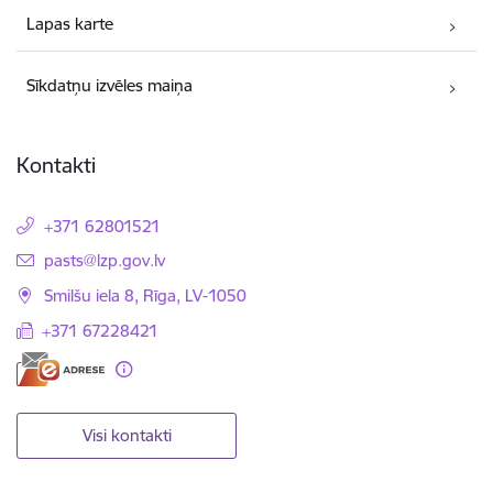
Lapas karte
Sīkdatņu izvēles maiņa
Kontakti
+371 62801521
E-pasts:
pasts@lzp.gov.lv
Smilšu iela 8, Rīga, LV-1050
+371 67228421
Visi kontakti