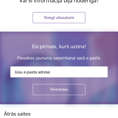
Vai šī informācija bija noderīga?
Sniegt atsauksmi
Esi pirmais, kurš uzzina!
Piesakies jaunumu saņemšanai savā e-pastā.
Kājene
Ātrās saites