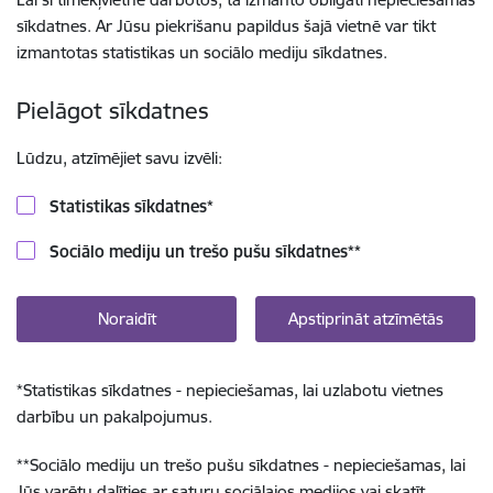
sīkdatnes. Ar Jūsu piekrišanu papildus šajā vietnē var tikt
izmantotas statistikas un sociālo mediju sīkdatnes.
Pielāgot sīkdatnes
Lūdzu, atzīmējiet savu izvēli:
Statistikas sīkdatnes
*
Sociālo mediju un trešo pušu sīkdatnes
**
Noraidīt
Apstiprināt atzīmētās
*
Statistikas sīkdatnes - nepieciešamas, lai uzlabotu vietnes
darbību un pakalpojumus.
**
Sociālo mediju un trešo pušu sīkdatnes - nepieciešamas, lai
Jūs varētu dalīties ar saturu sociālajos medijos vai skatīt