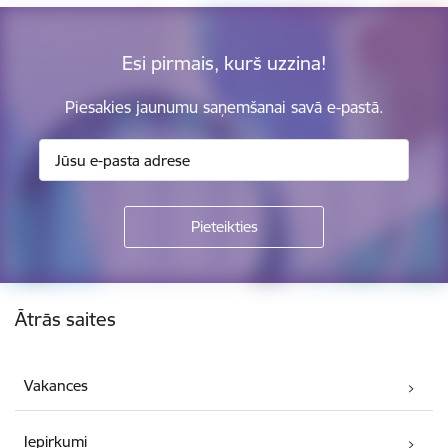
Esi pirmais, kurš uzzina!
Piesakies jaunumu saņemšanai savā e-pastā.
Kājene
Ātrās saites
Vakances
Iepirkumi