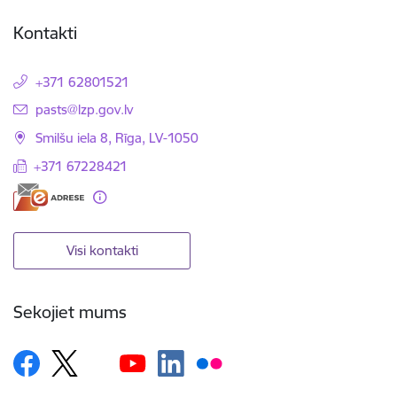
Kontakti
+371 62801521
E-pasts:
pasts@lzp.gov.lv
Smilšu iela 8, Rīga, LV-1050
+371 67228421
Visi kontakti
Sekojiet mums