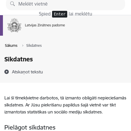
Pāriet uz lapas saturu
Spied
lai meklētu
Enter
Sākums
Sīkdatnes
Sīkdatnes
Atskaņot tekstu
Lai šī tīmekļvietne darbotos, tā izmanto obligāti nepieciešamās
sīkdatnes. Ar Jūsu piekrišanu papildus šajā vietnē var tikt
izmantotas statistikas un sociālo mediju sīkdatnes.
Pielāgot sīkdatnes