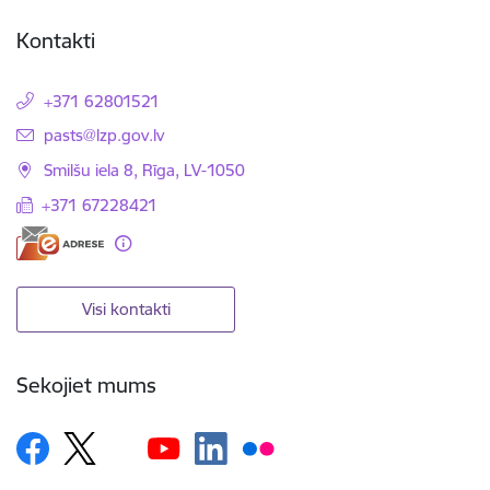
Kontakti
+371 62801521
E-pasts:
pasts@lzp.gov.lv
Smilšu iela 8, Rīga, LV-1050
+371 67228421
Visi kontakti
Sekojiet mums