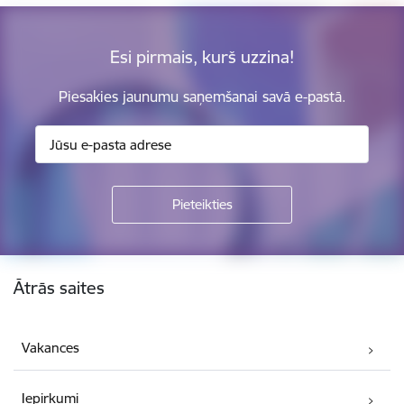
Esi pirmais, kurš uzzina!
Piesakies jaunumu saņemšanai savā e-pastā.
Kājene
Ātrās saites
Vakances
Iepirkumi