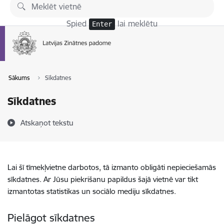
Pāriet uz lapas saturu
Spied
lai meklētu
Enter
Sākums
Sīkdatnes
Sīkdatnes
Atskaņot tekstu
Lai šī tīmekļvietne darbotos, tā izmanto obligāti nepieciešamās
sīkdatnes. Ar Jūsu piekrišanu papildus šajā vietnē var tikt
izmantotas statistikas un sociālo mediju sīkdatnes.
Pielāgot sīkdatnes