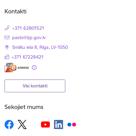
Kontakti
+371 62801521
E-pasts:
pasts@lzp.gov.lv
Smilšu iela 8, Rīga, LV-1050
+371 67228421
Visi kontakti
Sekojiet mums