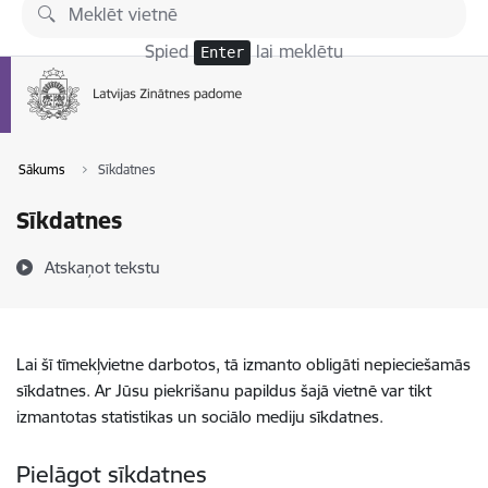
Pāriet uz lapas saturu
Spied
lai meklētu
Enter
Sākums
Sīkdatnes
Sīkdatnes
Atskaņot tekstu
Lai šī tīmekļvietne darbotos, tā izmanto obligāti nepieciešamās
sīkdatnes. Ar Jūsu piekrišanu papildus šajā vietnē var tikt
izmantotas statistikas un sociālo mediju sīkdatnes.
Pielāgot sīkdatnes