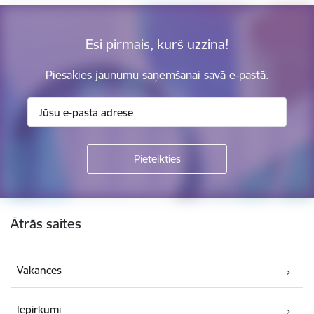
Esi pirmais, kurš uzzina!
Piesakies jaunumu saņemšanai savā e-pastā.
Kājene
Ātrās saites
Vakances
Iepirkumi