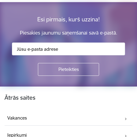
Esi pirmais, kurš uzzina!
Piesakies jaunumu saņemšanai savā e-pastā.
Kājene
Ātrās saites
Vakances
Iepirkumi