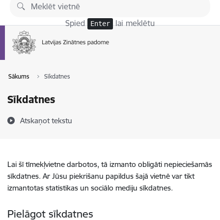
Pāriet uz lapas saturu
Spied
lai meklētu
Enter
Sākums
Sīkdatnes
Sīkdatnes
Atskaņot tekstu
Lai šī tīmekļvietne darbotos, tā izmanto obligāti nepieciešamās
sīkdatnes. Ar Jūsu piekrišanu papildus šajā vietnē var tikt
izmantotas statistikas un sociālo mediju sīkdatnes.
Pielāgot sīkdatnes