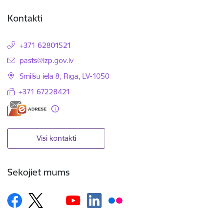
Kontakti
+371 62801521
E-pasts:
pasts@lzp.gov.lv
Smilšu iela 8, Rīga, LV-1050
+371 67228421
Visi kontakti
Sekojiet mums