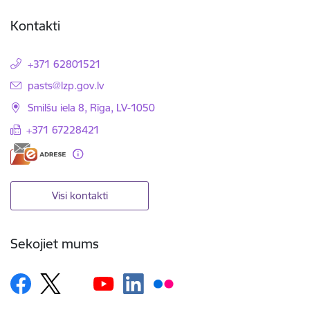
Kontakti
+371 62801521
E-pasts:
pasts@lzp.gov.lv
Smilšu iela 8, Rīga, LV-1050
+371 67228421
Visi kontakti
Sekojiet mums