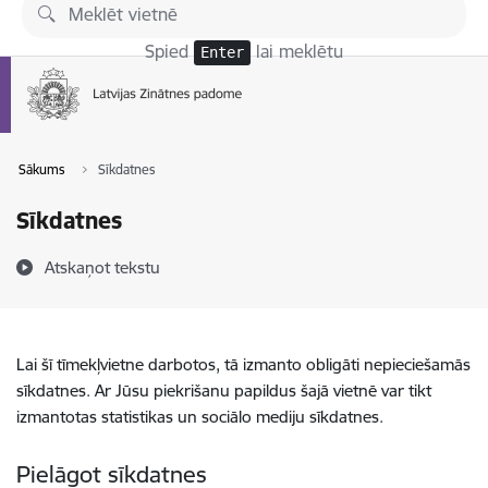
Pāriet uz lapas saturu
Spied
lai meklētu
Enter
Sākums
Sīkdatnes
Sīkdatnes
Atskaņot tekstu
Lai šī tīmekļvietne darbotos, tā izmanto obligāti nepieciešamās
sīkdatnes. Ar Jūsu piekrišanu papildus šajā vietnē var tikt
izmantotas statistikas un sociālo mediju sīkdatnes.
Pielāgot sīkdatnes