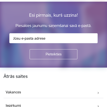
Esi pirmais, kurš uzzina!
Piesakies jaunumu saņemšanai savā e-pastā.
Kājene
Ātrās saites
Vakances
Iepirkumi