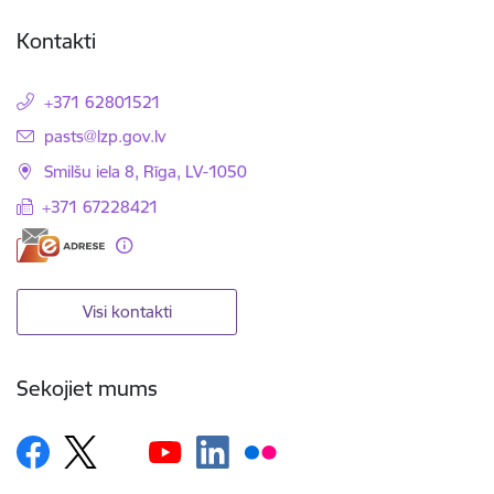
Kontakti
+371 62801521
E-pasts:
pasts@lzp.gov.lv
Smilšu iela 8, Rīga, LV-1050
+371 67228421
Visi kontakti
Sekojiet mums