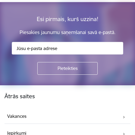
Esi pirmais, kurš uzzina!
Piesakies jaunumu saņemšanai savā e-pastā.
Kājene
Ātrās saites
Vakances
Iepirkumi