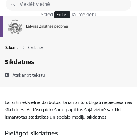
Pāriet uz lapas saturu
Spied
lai meklētu
Enter
Sākums
Sīkdatnes
Sīkdatnes
Atskaņot tekstu
Lai šī tīmekļvietne darbotos, tā izmanto obligāti nepieciešamās
sīkdatnes. Ar Jūsu piekrišanu papildus šajā vietnē var tikt
izmantotas statistikas un sociālo mediju sīkdatnes.
Pielāgot sīkdatnes