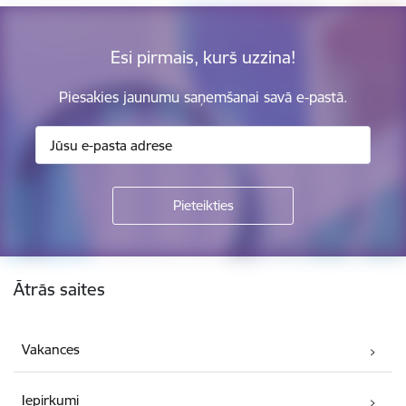
Esi pirmais, kurš uzzina!
Piesakies jaunumu saņemšanai savā e-pastā.
Kājene
Ātrās saites
Vakances
Iepirkumi