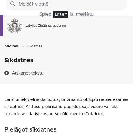
Pāriet uz lapas saturu
Spied
lai meklētu
Enter
Sākums
Sīkdatnes
Sīkdatnes
Atskaņot tekstu
Lai šī tīmekļvietne darbotos, tā izmanto obligāti nepieciešamās
sīkdatnes. Ar Jūsu piekrišanu papildus šajā vietnē var tikt
izmantotas statistikas un sociālo mediju sīkdatnes.
Pielāgot sīkdatnes