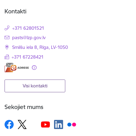
Kontakti
+371 62801521
E-pasts:
pasts@lzp.gov.lv
Smilšu iela 8, Rīga, LV-1050
+371 67228421
Visi kontakti
Sekojiet mums